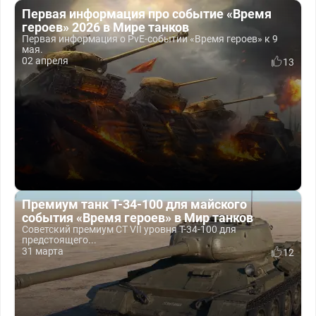
Первая информация про событие «Время
героев» 2026 в Мире танков
Первая информация о PvE‑событии «Время героев» к 9
мая.
02 апреля
13
Премиум танк T-34-100 для майского
события «Время героев» в Мир танков
Советский премиум СТ VII уровня T-34-100 для
предстоящего...
31 марта
12