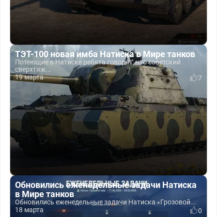
ТЭТ-100 новая имба Натиска в Мире танков
Потеющие в Натиске ребята говорят, что советский
сверхтяж...
19 марта
7
Обновились еженедельные задачи Натиска
в Мире танков
Обновились еженедельные задачи Натиска «Грозовой...
18 марта
0