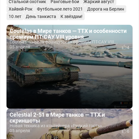
Стальной охотник
Ранговые бои
Жаркий август
Хайвей-Рок
Футбольное лето 2021
Дорога на Берлин
10 лет
День танкиста
К звёздам!
Coutelas в Мире танков — ТТХ и особенности
премиум ПТ-САУ VIII уровня
Coutelas — новая французская премиум ПТ-САУ VIII...
05 апреля
4
Celestial 2-51 в Мире танков — ТТХ и
скриншоты
Новая техника из контейнера «Редкий гость»...
05 апреля
6