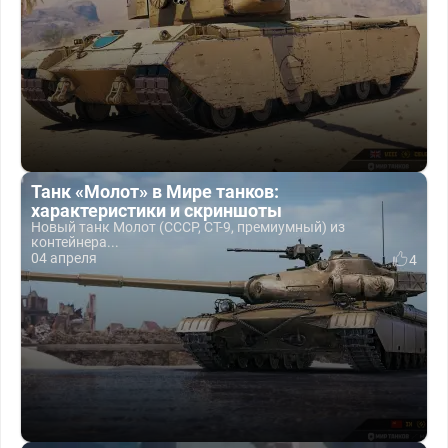
Танк «Молот» в Мире танков:
характеристики и скриншоты
Новый танк Молот (СССР, СТ-9, премиумный) из
контейнера...
04 апреля
4