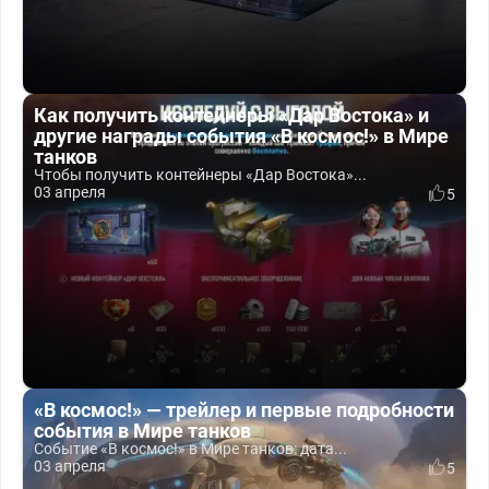
Как получить контейнеры «Дар Востока» и
другие награды события «В космос!» в Мире
танков
Чтобы получить контейнеры «Дар Востока»...
03 апреля
5
«В космос!» — трейлер и первые подробности
события в Мире танков
Событие «В космос!» в Мире танков: дата...
03 апреля
5