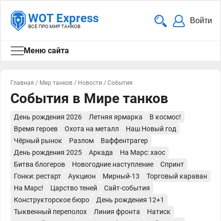
WOT Express
Войти
ВСЁ ПРО МИР ТАНКОВ
Меню сайта
Главная
/
Мир танков
/
Новости
/
События
События в Мире танков
День рождения 2026
Летняя ярмарка
В космос!
Время героев
Охота на металл
Наш Новый год
Чёрный рынок
Разлом
Ваффентрагер
День рождения 2025
Аркада
На Марс: хаос
Битва блогеров
Новогодние наступление
Спринт
Гонки: рестарт
Аукцион
Мирный-13
Торговый караван
На Марс!
Царство теней
Сайт-события
Конструкторское бюро
День рождения 12+1
Тыквенный переполох
Линия фронта
Натиск