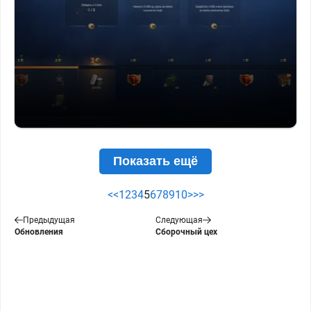
Показать ещё
<<
1
2
3
4
5
6
7
8
9
10
>
>>
Предыдущая
Следующая
Обновления
Сборочный цех