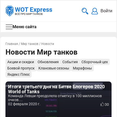
WOT Express
Войти
ВСЁ ПРО МИР ТАНКОВ
Меню сайта
Главная
/
Мир танков
/
Новости
Новости Мир танков
Акции и скидки
Обновления
События
Сборочный цех
Боевой пропуск
Клановые сезоны
Марафоны
Яндекс Плюс
Итоги третьего дня на Битве Блогеров 2020
World of Tanks
Команда Левши преодолела отметку в 100 миллионов
очков....
02 февраля 2020 г.
30