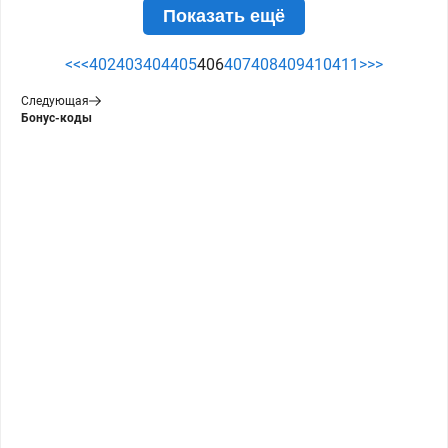
Показать ещё
<<
<
402
403
404
405
406
407
408
409
410
411
>
>>
Следующая
Бонус-коды