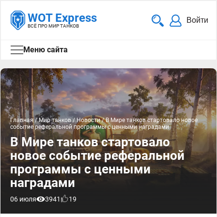
WOT Express
Войти
ВСЁ ПРО МИР ТАНКОВ
Меню сайта
Главная
/
Мир танков
/
Новости
/
В Мире танков стартовало новое
событие реферальной программы с ценными наградами
В Мире танков стартовало
новое событие реферальной
программы с ценными
наградами
06 июля
3941
19