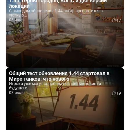
1.44: гербы городов, БОПС и две версии
локации
С выходом обновления 1.44 ангар превратится в
уютную...
08 июля
17
Общий тест обновления 1.44 стартовал в
Мире танков: что нового
Игроки уже могут опробовать главные новинки
будущего...
08 июля
19