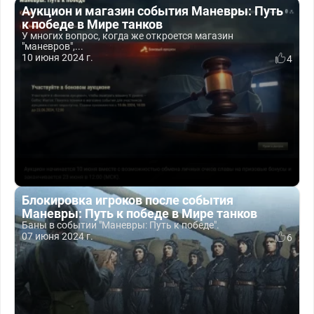
Аукцион и магазин события Маневры: Путь
к победе в Мире танков
У многих вопрос, когда же откроется магазин
"маневров",...
10 июня 2024 г.
4
Блокировка игроков после события
Маневры: Путь к победе в Мире танков
Баны в событии "Маневры: Путь к победе".
07 июня 2024 г.
6