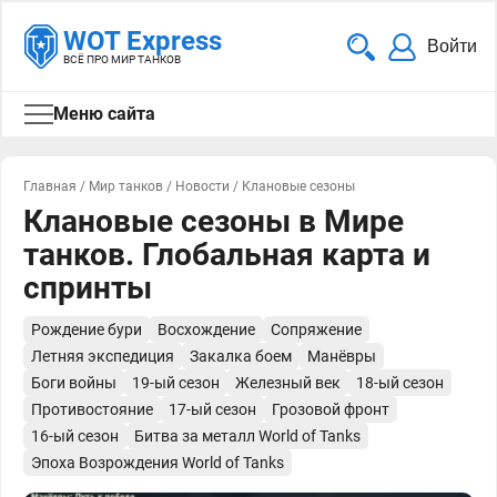
WOT Express
Войти
ВСЁ ПРО МИР ТАНКОВ
Меню сайта
Главная
/
Мир танков
/
Новости
/
Клановые сезоны
Клановые сезоны в Мире
танков. Глобальная карта и
спринты
Рождение бури
Восхождение
Сопряжение
Летняя экспедиция
Закалка боем
Манёвры
Боги войны
19-ый сезон
Железный век
18-ый сезон
Противостояние
17-ый сезон
Грозовой фронт
16-ый сезон
Битва за металл World of Tanks
Эпоха Возрождения World of Tanks