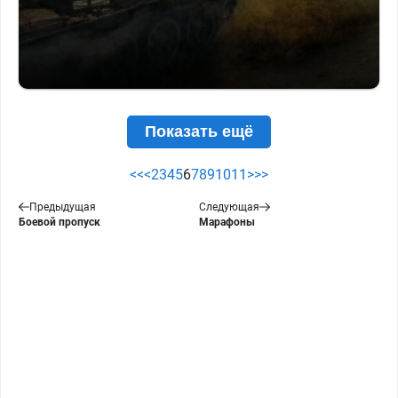
Показать ещё
<<
<
2
3
4
5
6
7
8
9
10
11
>
>>
Предыдущая
Следующая
Боевой пропуск
Марафоны