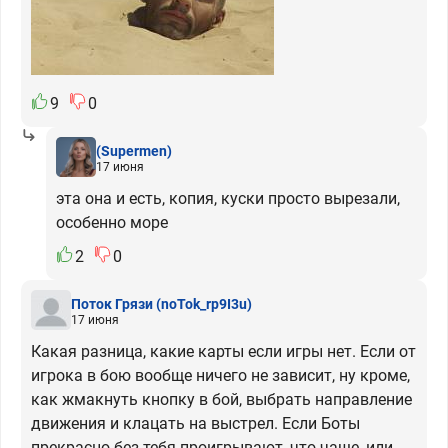
9
0
(Supermen)
17 июня
эта она и есть, копия, куски просто вырезали,
особенно море
2
0
Поток Грязи
(noTok_rp9I3u)
17 июня
Какая разница, какие карты если игры нет. Если от
игрока в бою вообще ничего не зависит, ну кроме,
как жмакнуть кнопку в бой, выбрать направление
движения и клацать на выстрел. Если Боты
прекрасно без тебя проигрывают, что чаще, или