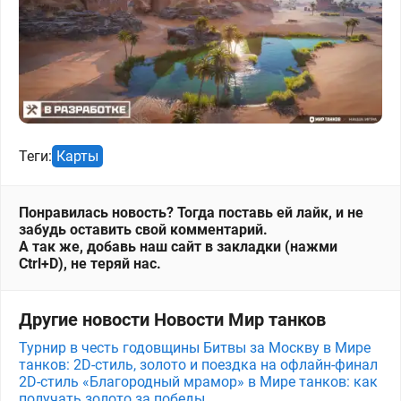
Теги:
Карты
Понравилась новость? Тогда поставь ей лайк, и не
забудь оставить свой комментарий.
А так же, добавь наш сайт в закладки (нажми
Ctrl+D), не теряй нас.
Другие новости Новости Мир танков
Турнир в честь годовщины Битвы за Москву в Мире
танков: 2D-стиль, золото и поездка на офлайн-финал
2D-стиль «Благородный мрамор» в Мире танков: как
получать золото за победы