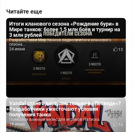
Читайте еще
Итоги кланового сезона «Рождение бури» в
Мире танков: более 1,5 млн боёв и турнир на
3 млн рублей
Разработчики Мир танков подвели итоги кланового
сезона...
24 июня
13
Vandal станет доступен только в «Легенде»?
Разработчики ужесточают условия
получения танка
Появился важный анонс для игроков Натиска.
18 июня
14