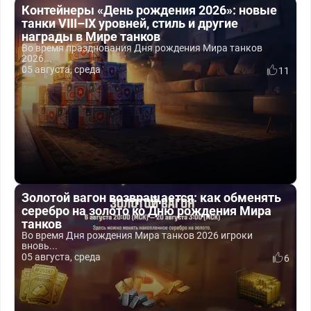
Контейнеры «День рождения 2026»: новые
танки VIII–IX уровней, стиль и другие
награды в Мире танков
Во время празднования Дня рождения Мира танков
2026...
05 августа, среда
11
Золотой вагон возвращается: как обменять
серебро на золото ко Дню рождения Мира
танков
Во время Дня рождения Мира танков 2026 игроки
вновь...
05 августа, среда
6