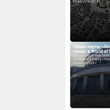
22 августа 2019 г.
Тайны карты «За
город» в World of
Wargaming всеми сила
продвигать карту «Зат
04 июля 2019 г.