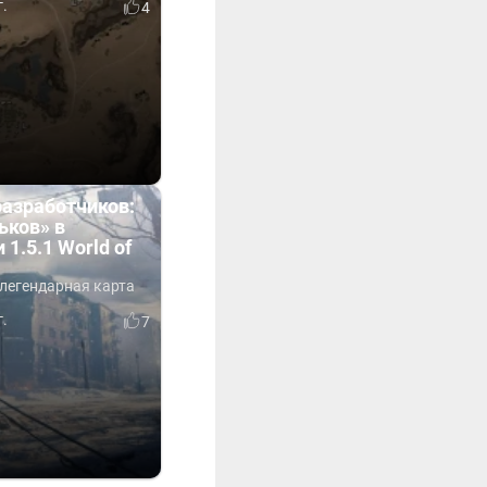
г.
4
разработчиков:
ьков» в
 1.5.1 World of
 легендарная карта
г.
7