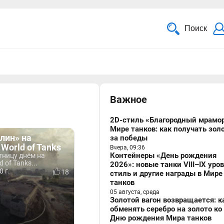
Поиск
Важное
2D-стиль «Благородный мрамор
Мире танков: как получать зол
лин» на
за победы
 World of Tanks
Вчера, 09:36
Контейнеры «День рождения
тницу днём на
 of Tanks...
2026»: новые танки VIII–IX уро
0 г.
18
стиль и другие награды в Мире
танков
05 августа, среда
Золотой вагон возвращается: к
обменять серебро на золото ко
Дню рождения Мира танков