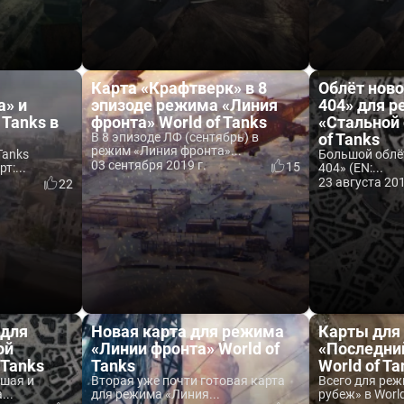
Карта «Крафтверк» в 8
Облёт ново
» и
эпизоде режима «Линия
404» для 
 Tanks в
фронта» World of Tanks
«Стальной 
В 8 эпизоде ЛФ (сентябрь) в
of Tanks
режим «Линия фронта»...
Tanks
Большой облё
03 сентября 2019 г.
15
т:...
404» (EN:...
23 августа 201
22
 для
Новая карта для режима
Карты для
ой
«Линии фронта» World of
«Последни
 Tanks
Tanks
World of Ta
шая и
Вторая уже почти готовая карта
Всего для ре
...
для режима «Линия...
рубеж» в World