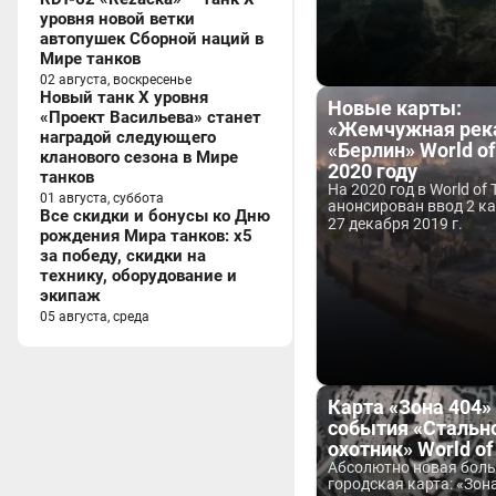
уровня новой ветки
автопушек Сборной наций в
Мире танков
02 августа, воскресенье
Новый танк X уровня
Новые карты:
«Проект Васильева» станет
«Жемчужная река
наградой следующего
«Берлин» World of
кланового сезона в Мире
2020 году
танков
На 2020 год в World of 
01 августа, суббота
анонсирован ввод 2 кар
Все скидки и бонусы ко Дню
27 декабря 2019 г.
рождения Мира танков: x5
за победу, скидки на
технику, оборудование и
экипаж
05 августа, среда
Карта «Зона 404»
события «Стальн
охотник» World of
Абсолютно новая боль
городская карта: «Зона