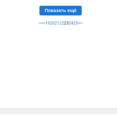
Показать ещё
<<
<
19
20
21
22
23
24
25
>>