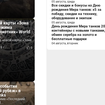
05 августа, среда
Все скидки и бонусы ко Дню
рождения Мира танков: x5 за
победу, скидки на технику,
оборудование и экипаж
й карты «Зона
05 августа, среда
День рождения Мира танков 20
режима
контейнеры с новыми танками
охотник» World
обмен серебра на золото и
бесплатные подарки
т новой карты «Зона
04 августа, вторник
9 г.
5
 события
й рубеж» в
nks
жима «Последний
...