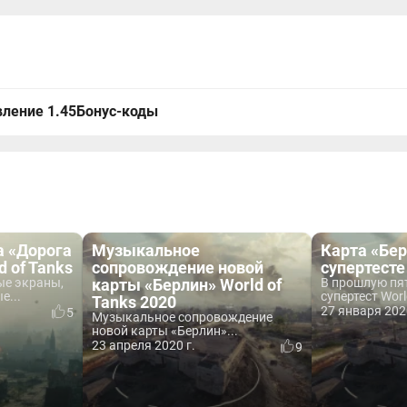
ление 1.45
Бонус-коды
а «Дорога
Музыкальное
Карта «Бер
d of Tanks
сопровождение новой
супертесте
ые экраны,
карты «Берлин» World of
В прошлую пя
е...
супертест World
Tanks 2020
27 января 202
5
Музыкальное сопровождение
новой карты «Берлин»...
23 апреля 2020 г.
9