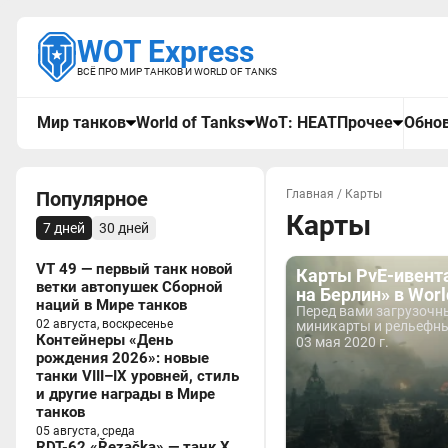
WOT Express
ВСЁ ПРО МИР ТАНКОВ И WORLD OF TANKS
Мир танков
World of Tanks
WoT: HEAT
Прочее
Обнов
Популярное
Главная
/
Карты
Карты
7 дней
30 дней
VT 49 — первый танк новой
Карты PvE-ивент
ветки автопушек Сборной
на Берлин» в Worl
наций в Мире танков
Перед вами загрузочн
02 августа, воскресенье
миникарты и рельефны
Контейнеры «День
03 мая 2020 г.
рождения 2026»: новые
танки VIII–IX уровней, стиль
и другие награды в Мире
танков
05 августа, среда
RDT-62 «Řezačka» — танк X