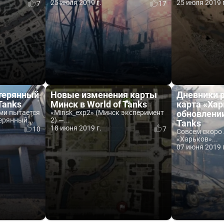
25 июля 2019 г.
25 июля 2019 
7
17
терянный
Новые изменения карты
Дневники 
 Tanks
Минск в World of Tanks
карта «Хар
ми пытается
«Minsk_exp2» (Минск эксперимент
обновлении
ерянный...
2) —...
Tanks
18 июня 2019 г.
10
7
Совсем скоро
«Харьков»...
07 июня 2019 