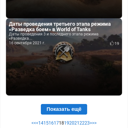
Даты проведения третьего этапа режима
«Разведка боем» в World of Tanks
Даты проведения 3 и последнего этапа режима
«Разведка...
16 сентября 2021 г.
19
Показать ещё
<<
<
14
15
16
17
18
19
20
21
22
23
>
>>