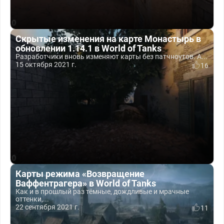
Скрытые изменения на карте Монастырь в
обновлении 1.14.1 в World of Tanks
Разработчики вновь изменяют карты без патчноутов. А...
15 октября 2021 г.
16
Карты режима «Возвращение
Ваффентрагера» в World of Tanks
Как и в прошлый раз тёмные, дождливые и мрачные
оттенки,...
22 сентября 2021 г.
11