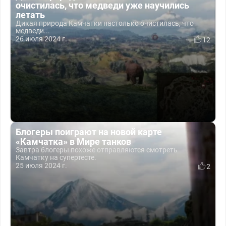
очистилась, что медведи уже научились
летать
Дикая природа Камчатки настолько очистилась, что
медведи...
26 июля 2024 г.
12
Блогеры поиграют на новой карте
«Камчатка» в Мире танков
Завтра блогеры похоже отправляются смотреть
Камчатку на супертесте.
25 июля 2024 г.
2