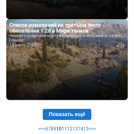
Список изменений на третьем тесте
обновления 1.28 в Мире танков
Немного изменили карту Монастырь и исправили баги в
Гонках.
18 июля 2024 г.
7
Показать ещё
<<
<
6
7
8
9
10
11
12
13
14
15
>
>>