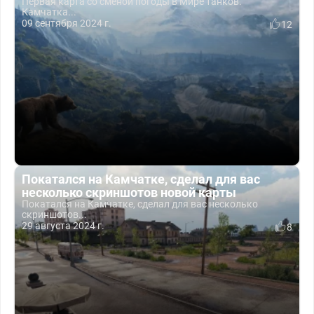
Первая карта со сменой погоды в Мире танков.
Камчатка...
09 сентября 2024 г.
12
Покатался на Камчатке, сделал для вас
несколько скриншотов новой карты
Покатался на Камчатке, сделал для вас несколько
скриншотов...
29 августа 2024 г.
8