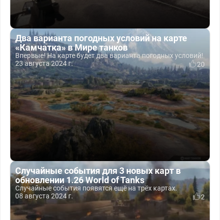
Два варианта погодных условий на карте
«Камчатка» в Мире танков
Впервые! На карте будет два варианта погодных условий!
23 августа 2024 г.
20
Случайные события для 3 новых карт в
обновлении 1.26 World of Tanks
Случайные события появятся ещё на трёх картах.
08 августа 2024 г.
2