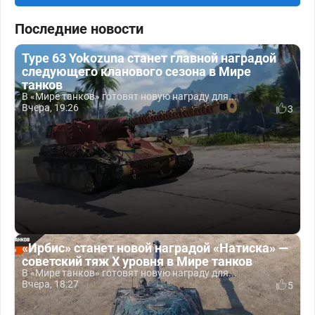
Последние новости
Type 63 Yokozuna станет главной наградой
следующего кланового сезона в Мире
танков
В «Мире танков» готовят новую награду для...
Вчера, 19:26
3
«Ирбис» станет новой наградой «Натиска» —
советский тяж X уровня в Мире танков
В «Мире танков» готовят новую награду для...
Вчера, 18:27
5