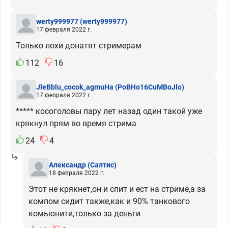
werty999977
(werty999977)
17 февраля 2022 г.
Только лохи донатят стримерам
112
16
JleBblu_cocok_agmuHa
(PoBHo16CuMBoJlo)
17 февраля 2022 г.
***** косоголовы пару лет назад один такой уже
крякнул прям во время стрима
24
4
Александр
(Салтис)
18 февраля 2022 г.
Этот не крякнет,он и спит и ест на стриме,а за
компом сидит также,как и 90% танкового
комьюнити,только за деньги