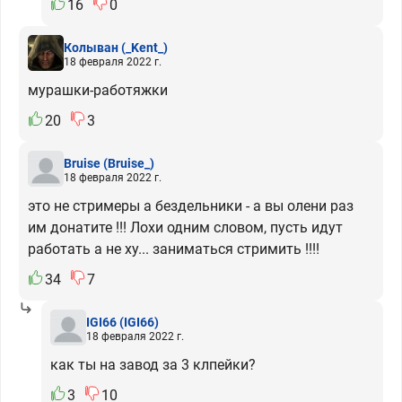
16
0
Колыван
(_Kent_)
18 февраля 2022 г.
мурашки-работяжки
20
3
Bruise
(Bruise_)
18 февраля 2022 г.
это не стримеры а бездельники - а вы олени раз
им донатите !!! Лохи одним словом, пусть идут
работать а не ху... заниматься стримить !!!!
34
7
IGI66
(IGI66)
18 февраля 2022 г.
как ты на завод за 3 клпейки?
3
10