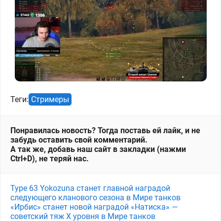
Теги:
Стримеры
Понравилась новость? Тогда поставь ей лайк, и не
забудь оставить свой комментарий.
А так же, добавь наш сайт в закладки (нажми
Ctrl+D), не теряй нас.
Type 63 Yokozuna станет главной наградой
следующего кланового сезона в Мире танков
«Ирбис» станет новой наградой «Натиска» —
советский тяж X уровня в Мире танков