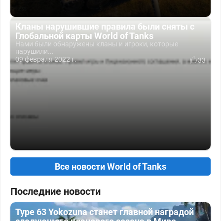
Кланы нарушившие правила были сняты с
Глобальной карты World of Tanks
Нами были обнаружены кланы и игроки, которые
нарушили...
09 февраля 2022 г.
33
Все новости World of Tanks
Последние новости
Type 63 Yokozuna станет главной наградой