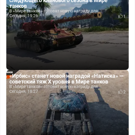
следующего кланового сезона в Мире
танков
В «Мире танков» готовят новую награду для...
Сегодня, 19:26
1
«Ирбис» станет новой наградой «Натиска» —
советский тяж X уровня в Мире танков
В «Мире танков» готовят новую награду для...
Сегодня, 18:27
2