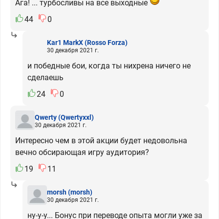
Ага! ... турбосливы на все выходные
44
0
Kar1 MarkX
(Rosso Forza)
30 декабря 2021 г.
и победные бои, когда ты нихрена ничего не
сделаешь
24
0
Qwerty
(Qwertyxxl)
30 декабря 2021 г.
Интересно чем в этой акции будет недовольна
вечно обсирающая игру аудитория?
19
11
morsh
(morsh)
30 декабря 2021 г.
ну-у-у... Бонус при переводе опыта могли уже за