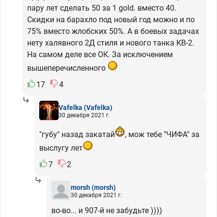
пару лет сделать 50 за 1 gold. вместо 40.
Скидки на барахло под новый год можно и по
75% вместо жлобских 50%. А в боевых задачах
нету халявного 2Д стиля и нового танка КВ-2.
На самом деле все ОК. За исключением
вышеперечисленного
17
4
Vafelka
(Vafelka)
30 декабря 2021 г.
"губу" назад закатай
, мож тебе "ЧИФА" за
выслугу лет
7
2
morsh
(morsh)
30 декабря 2021 г.
во-во... и 907-й не забудьте ))))