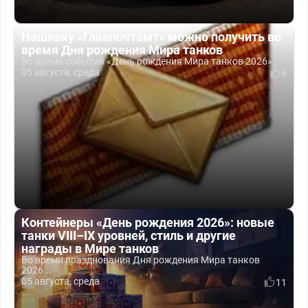
Нашивку «Главпочтамт» можно получить во
время Дня рождения Мира танков
Во время события «День рождения Мира танков 2026»...
05 августа, среда
6
Контейнеры «День рождения 2026»: новые
танки VIII–IX уровней, стиль и другие
награды в Мире танков
Во время празднования Дня рождения Мира танков
2026...
05 августа, среда
11