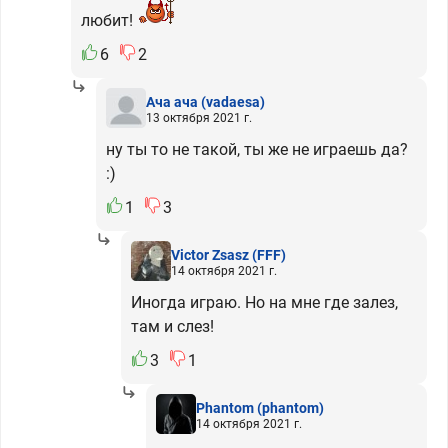
любит!
6
2
Ача ача
(vadaesa)
13 октября 2021 г.
ну ты то не такой, ты же не играешь да?
:)
1
3
Victor Zsasz
(FFF)
14 октября 2021 г.
Иногда играю. Но на мне где залез,
там и слез!
3
1
Phantom
(phantom)
14 октября 2021 г.