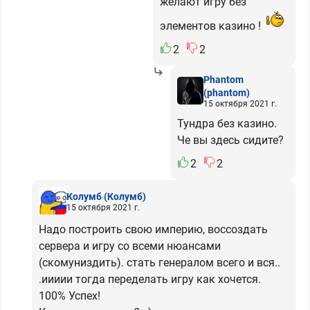
желают игру без
элементов казино !
2
2
Phantom
(phantom)
15 октября 2021 г.
Тундра без казино.
Че вы здесь сидите?
2
2
Колумб
(Колумб)
15 октября 2021 г.
Надо построить свою империю, воссоздать
сервера и игру со всеми нюансами
(скомуниздить). стать генералом всего и вся..
.иииии тогда переделать игру как хочется.
100% Успех!