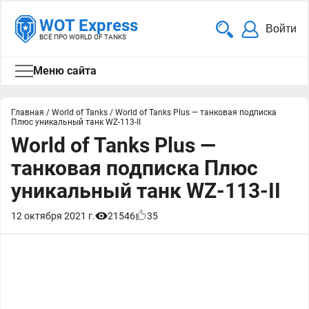
WOT Express
Войти
ВСЁ ПРО WORLD OF TANKS
Меню сайта
Главная
/
World of Tanks
/
World of Tanks Plus — танковая подписка
Плюс уникальный танк WZ-113-II
World of Tanks Plus —
танковая подписка Плюс
уникальный танк WZ-113-II
12 октября 2021 г.
21546
35