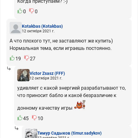
Когда приступаем? :-)
0
0
Kotakbas
(Kotakbas)
12 октября 2021 г.
А что плохого тут, не заставляют же купить)
Нормальная тема, если играешь постоянно.
19
27
Victor Zsasz
(FFF)
12 октября 2021 г.
удивляет с какой энергией разрабатывают то,
что приносит бабло и какоё безразличие к
донному качеству игры
45
10
Тимур Садыков
(timur.sadykov)
12 октября 2021 г.