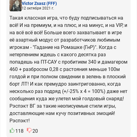
Victor Zsasz
(FFF)
12 октября 2021 г.
Такая классная игра, что буду подписываться на
всё! И на премиум, и на плюс, и на минус, и на VIP, и
на всё всё всё! Больше всего захватывает в игре
её азартный модус от разработчиков любимым
игрокам - "Гадание на Ромашке (ГнР)". Когда с
нетерпением ждешь с какого десятка раз
попадешь на ПТ-САУ с пробитием 340 и дамагером
460 + разбросом 0,28 с растояния меньше 100м
голдой и при полном свидении в зелень в плоский
борт ЛТ! И как премудро заинтригованно, когда
несколько раз подряд (+/-25% x 4 = 100%) даже нет
сообщения куда же улетел мой голдовый снаряд!
Рэспэкт ВГ за такие неописуемые стили игры,
доставляющие нам кучу позитивных эмоций!
Рэспэкт!
118
20