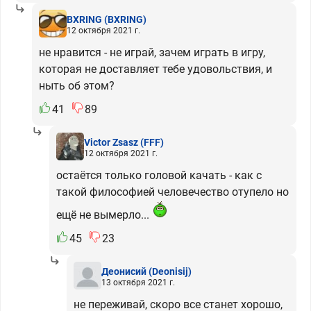
BXRING
(BXRING)
12 октября 2021 г.
не нравится - не играй, зачем играть в игру,
которая не доставляет тебе удовольствия, и
ныть об этом?
41
89
Victor Zsasz
(FFF)
12 октября 2021 г.
остаётся только головой качать - как с
такой философией человечество отупело но
ещё не вымерло...
45
23
Деонисий
(Deonisij)
13 октября 2021 г.
не переживай, скоро все станет хорошо,