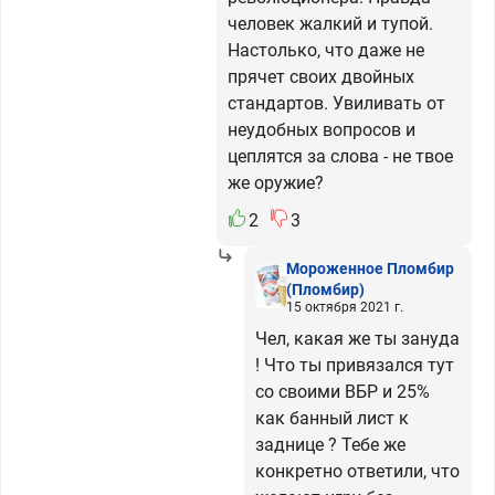
человек жалкий и тупой.
Настолько, что даже не
прячет своих двойных
стандартов. Увиливать от
неудобных вопросов и
цеплятся за слова - не твое
же оружие?
2
3
Мороженное Пломбир
(Пломбир)
15 октября 2021 г.
Чел, какая же ты зануда
! Что ты привязался тут
со своими ВБР и 25%
как банный лист к
заднице ? Тебе же
конкретно ответили, что