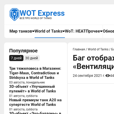
WOT Express
ВСЁ ПРО WORLD OF TANKS
Мир танков
World of Tanks
WoT: HEAT
Прочее
Обнов
Популярное
Главная
/
World of Tanks
/
Б
Баг отобра
7 дней
30 дней
«Вентиляци
Три тяжеловеса в Магазине:
Tiger-Maus, Contradictious и
24 сентября 2021 г.
44
Stridsyxa в World of Tanks
03 августа, понедельник
3D-объект «Улучшенный
пулемёт» в World of Tanks
01 августа, суббота
Новый премиум танк A20 на
супертесте World of Tanks
01 августа, суббота
3D-объект «Эхо-баллоны» в