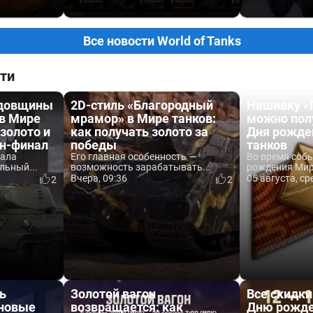
Все новости World of Tanks
ти
одовщины
2D-стиль «Благородный
Нашивку «
 в Мире
мрамор» в Мире танков:
можно пол
 золото и
как получать золото за
Дня рожде
йн-финал
победы
танков
вала
Его главная особенность —
Во время соб
льный...
возможность зарабатывать...
рождения Мира
Вчера, 09:36
05 августа, ср
2
2
ь
Золотой вагон
Все скидки
 новые
возвращается: как
Дню рожде