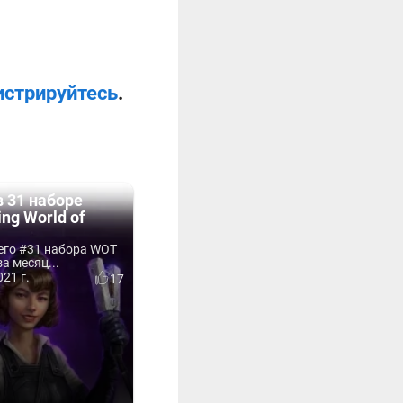
истрируйтесь
.
в 31 наборе
ng World of
его #31 набора WOT
а месяц...
21 г.
17