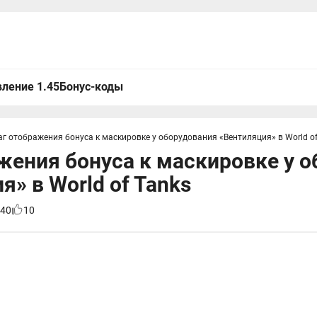
ление 1.45
Бонус-коды
аг отображения бонуса к маскировке у оборудования «Вентиляция» в World of
жения бонуса к маскировке у 
я» в World of Tanks
40
10