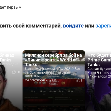
дет первым!
вить свой комментарий,
войдите
или
зарег
бликах
Миллион серебря за бой на
Что будет 
 Tanks
«Линии фронта» World of
Prime Gami
 Летов одни
Tanks
Tanks
Как там с фармом в ЛФ 2021? Вот
Состав будущ
10
за бой, например, лям серы
Prime Gaming з
чистыми.
24 сентября 20
24 сентября 2021 г.
8