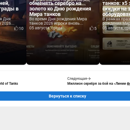
ней,
обменять серебро на
танков: x5 
аграды в
золото ко Дню рождения
скидки на 
Мира танков
оборудова
я Дня
Во время Дня рождения Мира
В рамках пра
2026...
танков 2026 игроки вновь...
рождения Мира
05 августа, среда
05 августа, ср
10
5
Следующая
ld of Tanks
Миллион серебря за бой на «Линии фр
Вернуться к списку