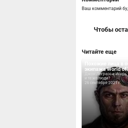
Ваш комментарий бу
Чтобы оста
Читайте еще
Похожие лица в о
экипажа World of
Джон Леграсс и Игорь
и те же люди?
26 сентября 2021 г.