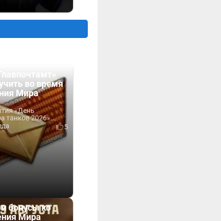
Главпочтамт»
учить во время
ния Мира
ытия «День
 танков 2026»...
еда
5
 и бонусы ко
ния Мира