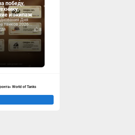
за победу,
технику,
ние и экипаж
зднования Дня
 танков 2026...
еда
8
онта» World of Tanks