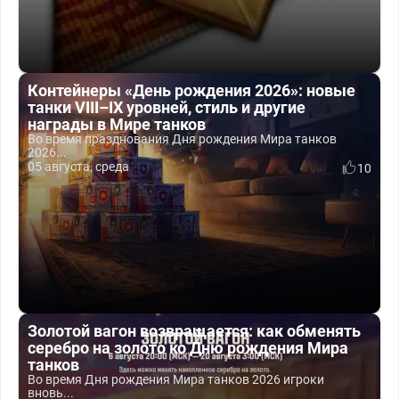
Контейнеры «День рождения 2026»: новые
танки VIII–IX уровней, стиль и другие
награды в Мире танков
Во время празднования Дня рождения Мира танков
2026...
05 августа, среда
10
Золотой вагон возвращается: как обменять
серебро на золото ко Дню рождения Мира
танков
Во время Дня рождения Мира танков 2026 игроки
вновь...