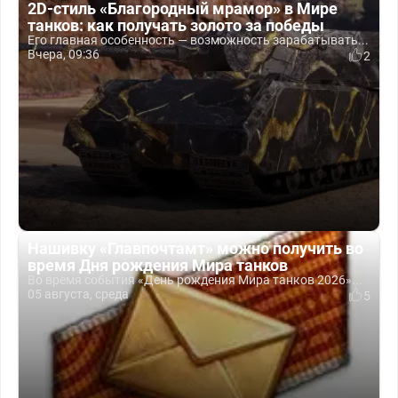
2D-стиль «Благородный мрамор» в Мире
танков: как получать золото за победы
Его главная особенность — возможность зарабатывать...
Вчера, 09:36
2
Нашивку «Главпочтамт» можно получить во
время Дня рождения Мира танков
Во время события «День рождения Мира танков 2026»...
05 августа, среда
5