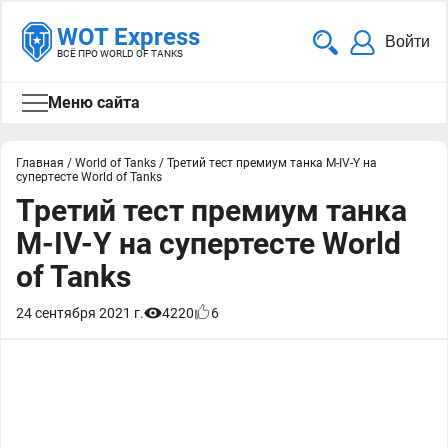
WOT Express
Войти
ВСЁ ПРО WORLD OF TANKS
Меню сайта
Главная
/
World of Tanks
/
Третий тест премиум танка M-IV-Y на
супертесте World of Tanks
Третий тест премиум танка
M-IV-Y на супертесте World
of Tanks
24 сентября 2021 г.
4220
6