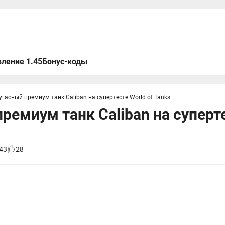
ление 1.45
Бонус-коды
угасный премиум танк Caliban на супертесте World of Tanks
ремиум танк Caliban на суперте
43
28