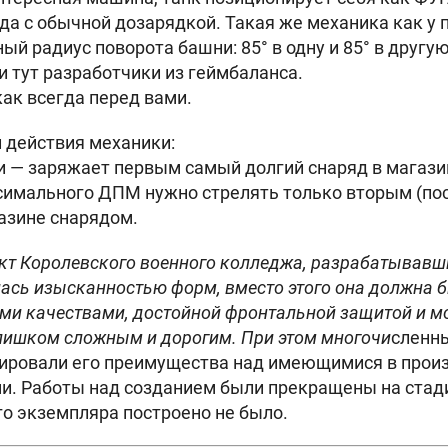
яда с обычной дозарядкой. Такая же механика как у 
ый радиус поворота башни: 85° в одну и 85° в другую
 тут разработчики из геймбаланса.
как всегда перед вами.
 действия механики:
 — заряжает первым самый долгий снаряд в магази
симального ДПМ нужно стрелять только вторым (по
азине снарядом.
ект Королевского военного колледжа, разрабатывавши
ась изысканностью форм, вместо этого она должна 
ми качествами, достойной фронтальной защитой и 
лишком сложным и дорогим. При этом многочи
сленн
ировали его преимущества над имеющимися в произ
и. Работы над созданием были прекращены на стад
го экземпляра построено не было.