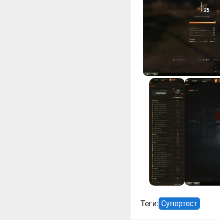
Теги:
Супертест