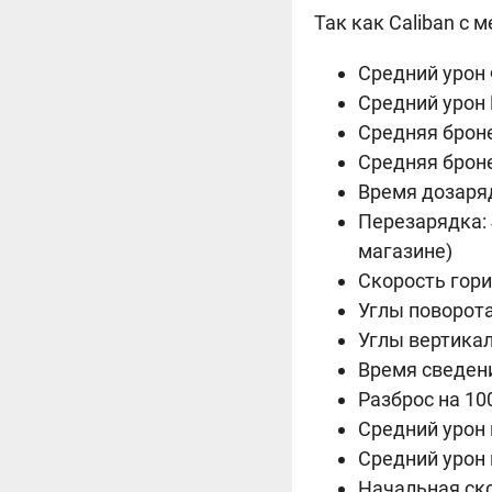
Так как Caliban с 
Средний урон
Средний урон
Средняя брон
Средняя брон
Время дозаряд
Перезарядка: 
магазине)
Скорость гори
Углы поворота
Углы вертикал
Время сведени
Разброс на 100
Средний урон 
Средний урон 
Начальная ско