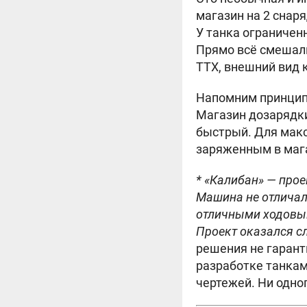
магазин на 2 снар
У танка ограниченн
Прямо всё смешали
ТТХ, внешний вид 
Напомним принцип
Магазин дозарядки
быстрый. Для мак
заряженным в маг
* «Калибан» — про
Машина не отличал
отличными ходовы
Проект оказался с
решения не гарант
разработке танкам
чертежей. Ни одно