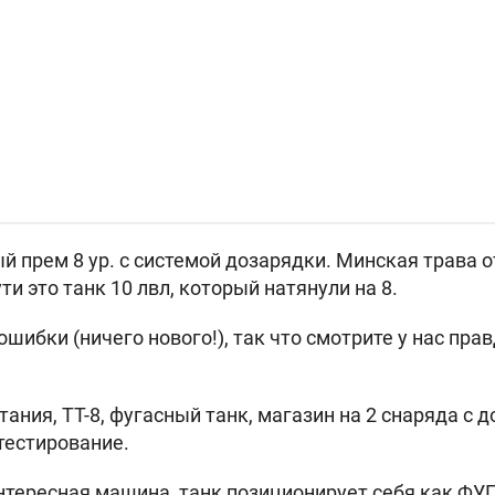
й прем 8 ур. с системой дозарядки. Минская трава о
ти это танк 10 лвл, который натянули на 8.
ошибки (ничего нового!), так что смотрите у нас пр
ания, ТТ-8, фугасный танк, магазин на 2 снаряда с 
тестирование.
нтересная машина, танк позиционирует себя как ФУ