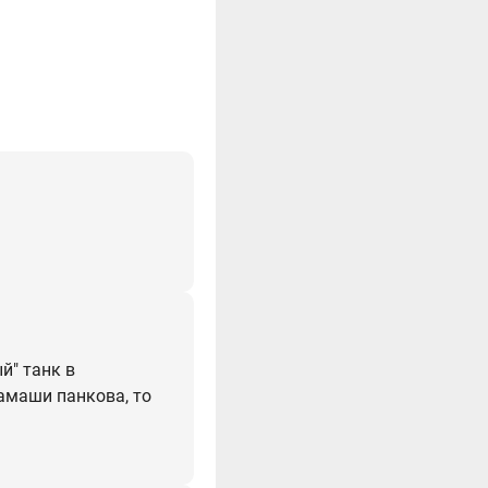
й" танк в
мамаши панкова, то