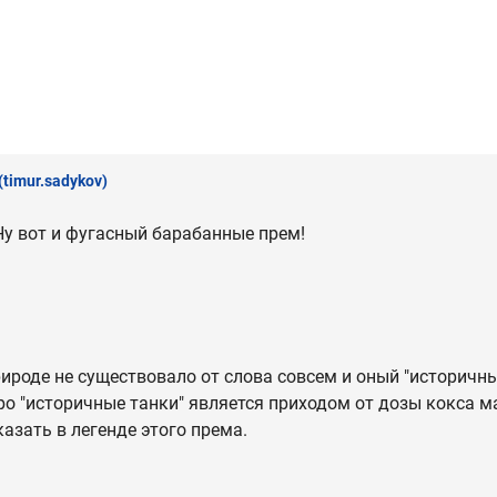
(timur.sadykov)
 Ну вот и фугасный барабанные прем!
рироде не существовало от слова совсем и оный "историчны
про "историчные танки" является приходом от дозы кокса 
азать в легенде этого према.