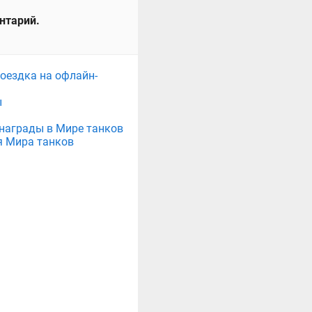
ентарий.
поездка на офлайн-
ы
е награды в Мире танков
я Мира танков