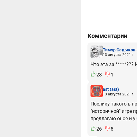
Комментарии
Тимур Садыков
13 августа 2021 г.
Что эта за *****???
28
1
ast
(ast)
13 августа 2021 г.
Поелику такого в п
"историчной" игре 
предлагаю оное и ук
26
8