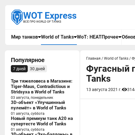
WOT Express
ВСЁ ПРО WORLD OF TANKS
Мир танков
World of Tanks
WoT: HEAT
Прочее
Обнов
Популярное
Главная
/
World of Tanks
/
Ф
Фугасный п
7 дней
30 дней
Tanks
Три тяжеловеса в Магазине:
Tiger-Maus, Contradictious и
13 августа 2021 г.
314
Stridsyxa в World of Tanks
03 августа, понедельник
3D-объект «Улучшенный
пулемёт» в World of Tanks
01 августа, суббота
Новый премиум танк A20 на
супертесте World of Tanks
01 августа, суббота
3D-объект «Эхо-баллоны» в