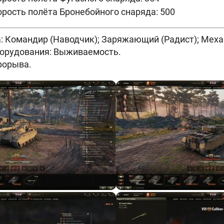
рость полёта Бронебойного снаряда: 500
: Командир (Наводчик); Заряжающий (Радист); Меха
борудования: Выживаемость.
рорыва.