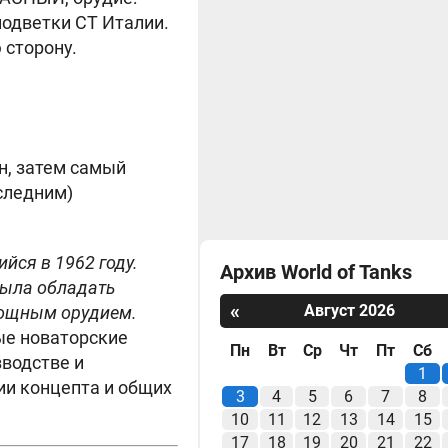
подветки СТ Италии.
 сторону.
н, затем самый
следним)
йся в 1962 году.
Архив World of Tanks
была обладать
«
Август 2026
мощным орудием.
ые новаторские
Пн
Вт
Ср
Чт
Пт
Сб
водстве и
1
ии концепта и общих
3
4
5
6
7
8
10
11
12
13
14
15
17
18
19
20
21
22