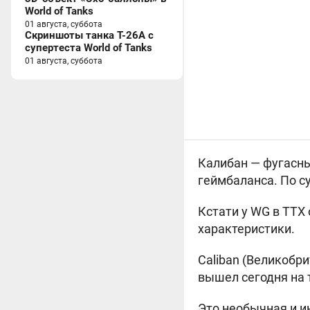
World of Tanks
01 августа, суббота
Скриншоты танка T-26A с
супертеста World of Tanks
01 августа, суббота
Калибан — фугасны
геймбаланса. По су
Кстати у WG в ТТХ 
характеристики.
Caliban (
Великобрит
вышел сегодня на 
Это необычная и и