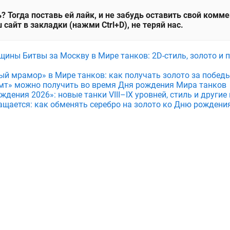
? Тогда поставь ей лайк, и не забудь оставить свой комм
 сайт в закладки (нажми Ctrl+D), не теряй нас.
щины Битвы за Москву в Мире танков: 2D-стиль, золото и 
ый мрамор» в Мире танков: как получать золото за побед
мт» можно получить во время Дня рождения Мира танков
дения 2026»: новые танки VIII–IX уровней, стиль и други
ащается: как обменять серебро на золото ко Дню рождени