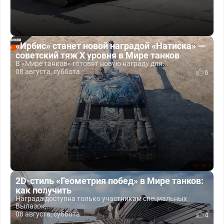
«Ирбис» станет новой наградой «Натиска» —
советский тяж X уровня в Мире танков
В «Мире танков» готовят новую награду для...
08 августа, суббота
6
2D-стиль «Геометрия побед» в Мире танков:
как получить
Награда доступна только участникам специальных
Вылазок,...
08 августа, суббота
4