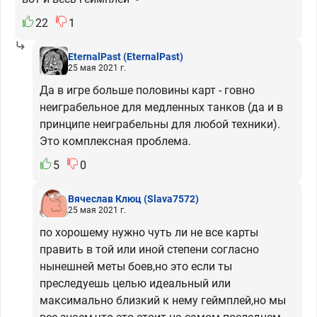
22
1
EternalPast
(EternalPast)
25 мая 2021 г.
Да в игре больше половины карт - говно
неиграбельное для медленных танков (да и в
принципе неиграбельны для любой техники).
Это комплексная проблема.
5
0
Вячеслав Клюц
(Slava7572)
25 мая 2021 г.
по хорошему нужно чуть ли не все карты
править в той или иной степени согласно
нынешней меты боев,но это если ты
преследуешь целью идеальный или
максимально близкий к нему геймплей,но мы