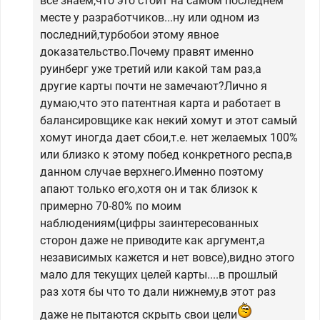
все знаем,что это стоит на самом последнем
месте у разработчиков...ну или одном из
последний,турбобои этому явное
доказательство.Почему правят именно
руинберг уже третий или какой там раз,а
другие карты почти не замечают?Лично я
думаю,что это патентная карта и работает в
балансировщике как некий хомут и этот самый
хомут иногда дает сбои,т.е. нет желаемых 100%
или близко к этому побед конкретного респа,в
данном случае верхнего.Именно поэтому
апают только его,хотя он и так близок к
примерно 70-80% по моим
наблюдениям(цифры заинтересованных
сторон даже не приводите как аргумент,а
независимых кажется и нет вовсе),видно этого
мало для текущих целей карты....в прошлый
раз хотя бы что то дали нижнему,в этот раз
даже не пытаются скрыть свои цели