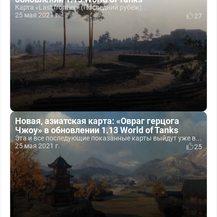
Карта «Last frontier» (Последний рубеж)...
25 мая 2021 г.
27
Новая, азиатская карта: «Овраг герцога
Чжоу» в обновлении 1.13 World of Tanks
Эта и все последующие показанные карты выйдут уже в...
25 мая 2021 г.
25