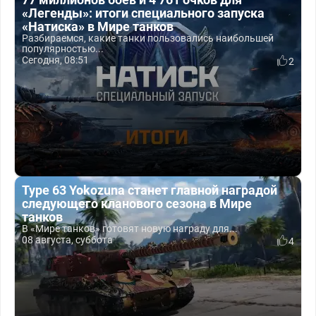
«Легенды»: итоги специального запуска
«Натиска» в Мире танков
Разбираемся, какие танки пользовались наибольшей
популярностью...
Сегодня, 08:51
2
Type 63 Yokozuna станет главной наградой
следующего кланового сезона в Мире
танков
В «Мире танков» готовят новую награду для...
08 августа, суббота
4