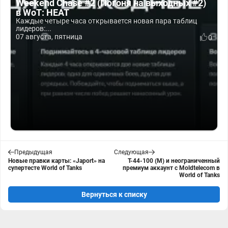
Weekend Chase #2 (Погоня на выходных #2)
в WoT: HEAT
Каждые четыре часа открывается новая пара таблиц
лидеров:...
07 августа, пятница
0
Предыдущая
Следующая
Новые правки карты: «Japort» на
Т-44-100 (М) и неограниченный
супертесте World of Tanks
премиум аккаунт с Moldtelecom в
World of Tanks
Вернуться к списку