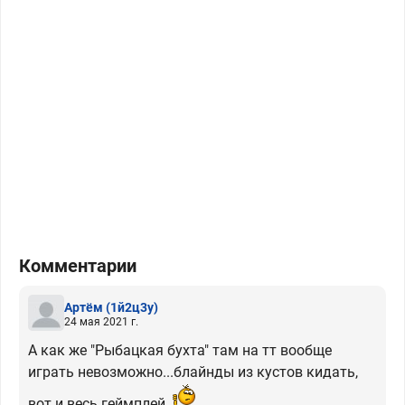
Комментарии
Артём
(1й2ц3у)
24 мая 2021 г.
А как же "Рыбацкая бухта" там на тт вообще
играть невозможно...блайнды из кустов кидать,
вот и весь геймплей