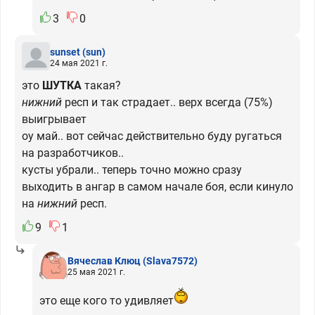
3
0
sunset
(sun)
24 мая 2021 г.
это
ШУТКА
такая?
нижний
респ и так страдает.. верх всегда (75%)
выигрывает
оу май.. вот сейчас действительно буду ругаться
на разработчиков..
кусты убрали.. теперь точно можно сразу
выходить в ангар в самом начале боя, если кинуло
на
нижний
респ.
9
1
Вячеслав Клюц
(Slava7572)
25 мая 2021 г.
это еще кого то удивляет