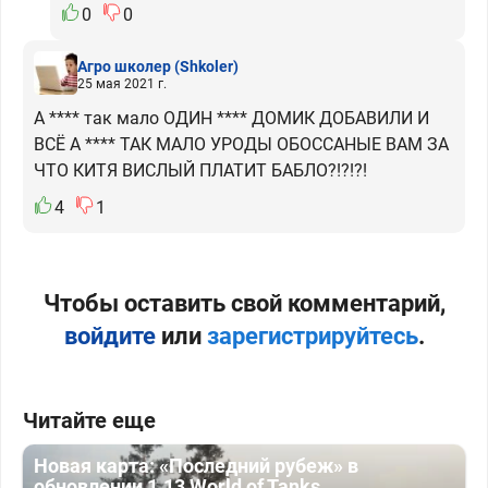
0
0
Агро школер
(Shkoler)
25 мая 2021 г.
А **** так мало ОДИН **** ДОМИК ДОБАВИЛИ И
ВСЁ А **** ТАК МАЛО УРОДЫ ОБОССАНЫЕ ВАМ ЗА
ЧТО КИТЯ ВИСЛЫЙ ПЛАТИТ БАБЛО?!?!?!
4
1
Чтобы оставить свой комментарий,
войдите
или
зарегистрируйтесь
.
Читайте еще
Новая карта: «Последний рубеж» в
обновлении 1.13 World of Tanks