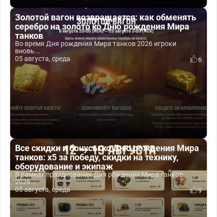
Золотой вагон возвращается: как обменять
серебро на золото ко Дню рождения Мира
танков
Во время Дня рождения Мира танков 2026 игроки
вновь...
05 августа, среда
6
Все скидки и бонусы ко Дню рождения Мира
танков: x5 за победу, скидки на технику,
оборудование и экипаж
В рамках празднования Дня рождения Мира танков
2026...
05 августа, среда
9