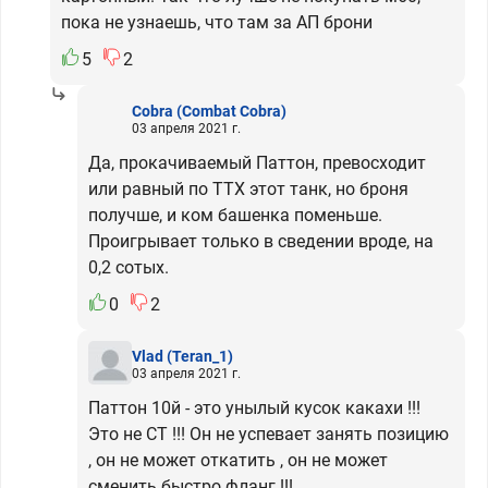
пока не узнаешь, что там за АП брони
5
2
Cobra
(Combat Cobra)
03 апреля 2021 г.
Да, прокачиваемый Паттон, превосходит
или равный по ТТХ этот танк, но броня
получше, и ком башенка поменьше.
Проигрывает только в сведении вроде, на
0,2 сотых.
0
2
Vlad
(Teran_1)
03 апреля 2021 г.
Паттон 10й - это унылый кусок какахи !!!
Это не СТ !!! Он не успевает занять позицию
, он не может откатить , он не может
сменить быстро фланг !!!