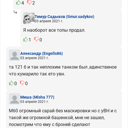
4
2
Тимур Садыков
(timur.sadykov)
03 апреля 2021 г.
Я наоборот все топы продал.
1
0
Александр
(Engells86)
03 апреля 2021 г.
та 121 б и так неплохим танком был ,единственое
что кумарило так ето увн.
0
0
Миша
(Misha 777)
03 апреля 2021 г.
М60 огромный сарай без маскировки но с уВН и с
такой же огромной башенкой, мне не зашел,
посмотрим что ему с броней сделают