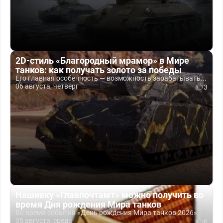
2D-стиль «Благородный мрамор» в Мире
танков: как получать золото за победы
Его главная особенность — возможность зарабатывать...
06 августа, четверг
3
Нашивку «Главпочтамт» можно получить во
время Дня рождения Мира танков
Во время события «День рождения Мира танков 2026»...
05 августа, среда
6