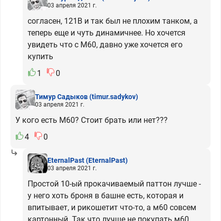
03 апреля 2021 г.
согласен, 121В и так был не плохим танком, а
теперь еще и чуть динамичнее. Но хочется
увидеть что с М60, давно уже хочется его
купить
1
0
Тимур Садыков
(timur.sadykov)
03 апреля 2021 г.
У кого есть М60? Стоит брать или нет???
4
0
EternalPast
(EternalPast)
03 апреля 2021 г.
Простой 10-ый прокачиваемый паттон лучше -
у него хоть броня в башне есть, которая и
впитывает, и рикошетит что-то, а м60 совсем
картонный. Так что лучше не покупать м60,