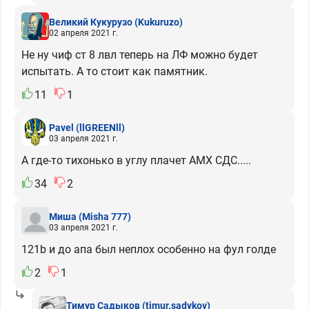
Великий Кукурузо
(Kukuruzo)
02 апреля 2021 г.
Не ну чиф ст 8 лвл теперь на ЛФ можно будет
испытать. А то стоит как памятник.
11
1
Pavel
(llGREENll)
03 апреля 2021 г.
А где-то тихонько в углу плачет АМХ СДС.....
34
2
Миша
(Misha 777)
03 апреля 2021 г.
121b и до апа был неплох особенно на фул голде
2
1
Тимур Садыков
(timur.sadykov)