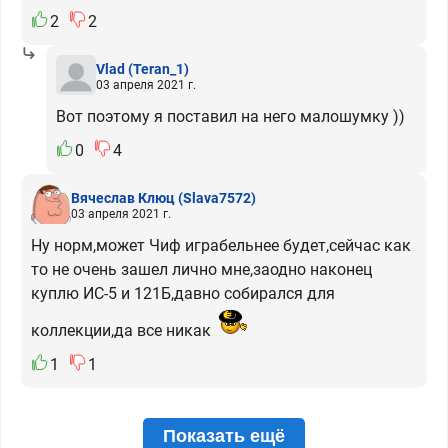
2
2
Vlad
(Teran_1)
03 апреля 2021 г.
Вот поэтому я поставил на него малошумку ))
0
4
Вячеслав Клюц
(Slava7572)
03 апреля 2021 г.
Ну норм,может Чиф играбельнее будет,сейчас как
то не очень зашел лично мне,заодно наконец
куплю ИС-5 и 121Б,давно собирался для
коллекции,да все никак
1
1
Показать ещё