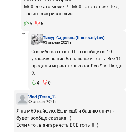
М60 всё это может !!! М60 - это тот же Лео ,
только американский .
6
5
Тимур Садыков
(timur.sadykov)
03 апреля 2021 г.
Спасибо за ответ. Я то вообще на 10
уровнях решил больше не играть. Всё 10
продал и играю только на Лео 9 и Шкода
9.
4
0
Vlad
(Teran_1)
03 апреля 2021 г.
Я на м60 кайфую. Если ещё и башню апнут -
будет вообще сказака ! )
Если что , в ангаре есть ВСЕ топы !!! )