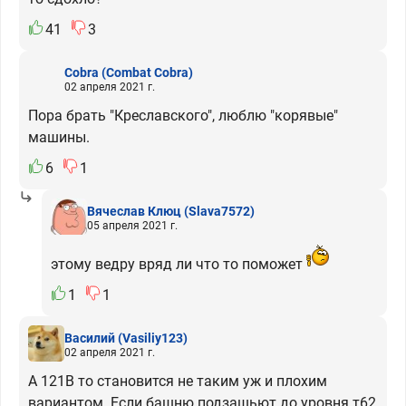
41
3
Cobra
(Combat Cobra)
02 апреля 2021 г.
Пора брать "Креславского", люблю "корявые"
машины.
6
1
Вячеслав Клюц
(Slava7572)
05 апреля 2021 г.
этому ведру вряд ли что то поможет
1
1
Василий
(Vasiliy123)
02 апреля 2021 г.
А 121В то становится не таким уж и плохим
вариантом. Если башню подзашьют до уровня т62