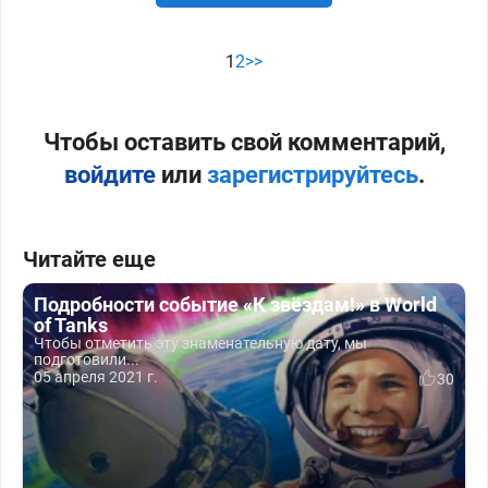
1
2
>>
Чтобы оставить свой комментарий,
войдите
или
зарегистрируйтесь
.
Читайте еще
Подробности событие «К звёздам!» в World
of Tanks
Чтобы отметить эту знаменательную дату, мы
подготовили...
05 апреля 2021 г.
30