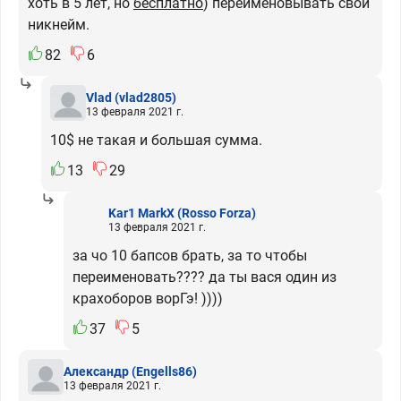
хоть в 5 лет, но
бесплатно
) переименовывать свой
никнейм.
82
6
Vlad
(vlad2805)
13 февраля 2021 г.
10$ не такая и большая сумма.
13
29
Kar1 MarkX
(Rosso Forza)
13 февраля 2021 г.
за чо 10 бапсов брать, за то чтобы
переименовать???? да ты вася один из
крахоборов ворГэ! ))))
37
5
Александр
(Engells86)
13 февраля 2021 г.