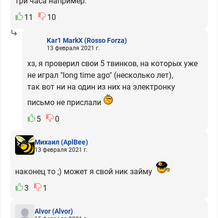
три часа например.
11
10
Kar1 MarkX
(Rosso Forza)
13 февраля 2021 г.
хз, я проверил свои 5 твинков, на которых уже
не играл "long time ago" (несколько лет),
так вот ни на один из них на электронку
письмо не прислали
5
0
Михаил
(AplBee)
13 февраля 2021 г.
наконец то ;) может я свой ник займу
3
1
Alvor
(Alvor)