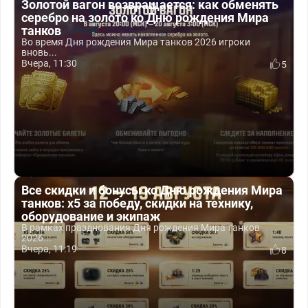
Золотой вагон возвращается: как обменять
серебро на золото ко Дню рождения Мира
танков
Во время Дня рождения Мира танков 2026 игроки
вновь...
Вчера, 11:30
5
Все скидки и бонусы ко Дню рождения Мира
танков: x5 за победу, скидки на технику,
оборудование и экипаж
В рамках празднования Дня рождения Мира танков
2026...
Вчера, 11:19
8