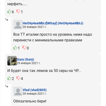
нерфить.....
6
1
HeO6y4aeMbIJ[WGay]
(HeO6y4aeMbIJ)
30 января 2021 г.
Все ТТ италии просто на уровень ниже надо
перенести с минимальными правками
1
0
Gary
(Gary)
29 января 2021 г.
И будет она так лямов за 50 серы на ЧР...
2
4
Vlad
(vlad2805)
30 января 2021 г.
Обязательно бери!