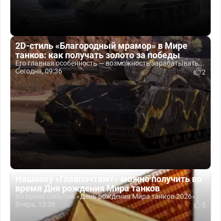
2D-стиль «Благородный мрамор» в Мире
танков: как получать золото за победы
Его главная особенность — возможность зарабатывать...
Сегодня, 09:36
2
Нашивку «Главпочтамт» можно получить во
время Дня рождения Мира танков
Во время события «День рождения Мира танков 2026»...
Вчера, 13:29
5