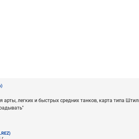
a)
я арты, легких и быстрых средних танков, карта типа Шти
традывать"
LREZ)
 г.