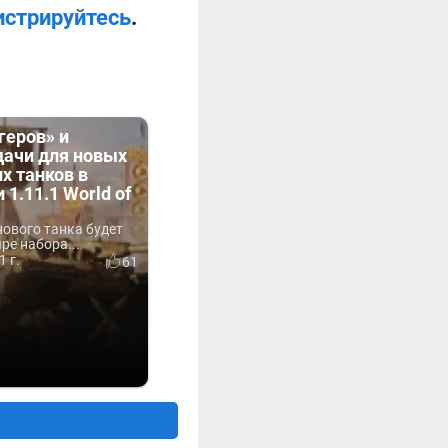
истрируйтесь
.
геров» и
дачи для новых
х танков в
 1.11.1 World of
ового танка будет
ре набора...
1 г.
61