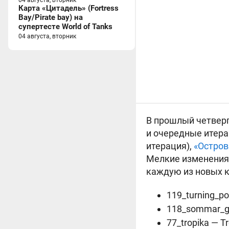
04 августа, вторник
Карта «Цитадель» (Fortress
Bay/Pirate bay) на
супертесте World of Tanks
04 августа, вторник
В прошлый четверг
и очередные итера
итерация),
«Остров
Мелкие изменения 
каждую из новых к
119_turning_po
118_sommar_g
77_tropika — T