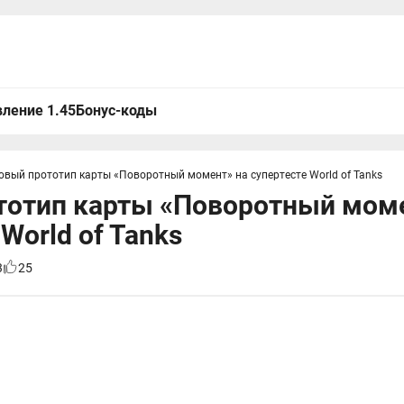
ление 1.45
Бонус-коды
овый прототип карты «Поворотный момент» на супертесте World of Tanks
тотип карты «Поворотный моме
World of Tanks
3
25