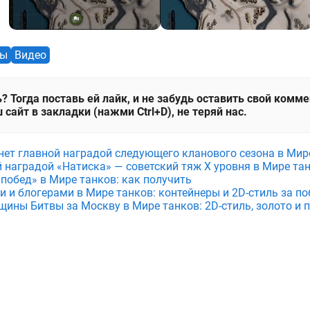
ты
Видео
? Тогда поставь ей лайк, и не забудь оставить свой комм
 сайт в закладки (нажми Ctrl+D), не теряй нас.
анет главной наградой следующего кланового сезона в Мир
й наградой «Натиска» — советский тяж X уровня в Мире та
 побед» в Мире танков: как получить
и и блогерами в Мире танков: контейнеры и 2D-стиль за по
щины Битвы за Москву в Мире танков: 2D-стиль, золото и 