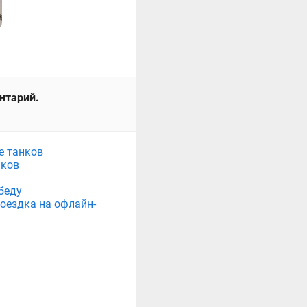
ентарий.
е танков
нков
беду
поездка на офлайн-