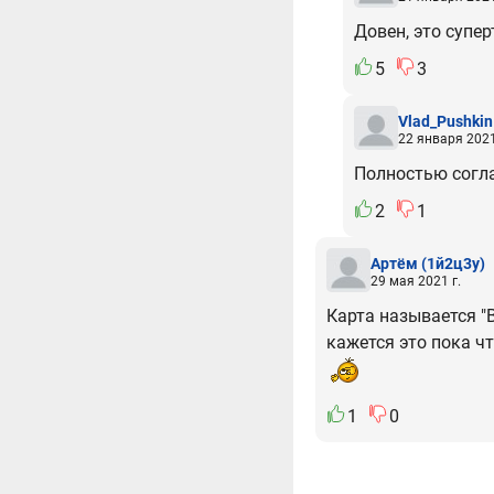
Довен, это супе
5
3
Vlad_Pushkin
22 января 2021
Полностью согла
2
1
Артём
(1й2ц3у)
29 мая 2021 г.
Карта называется "В
кажется это пока чт
1
0