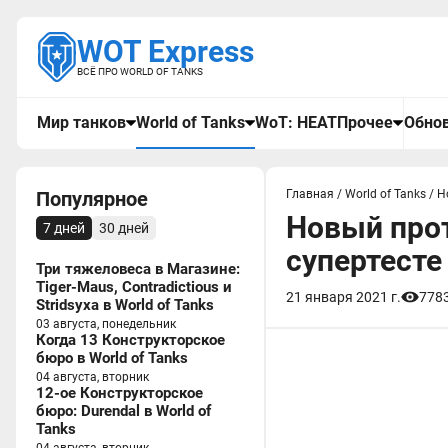
WOT Express
ВСЁ ПРО WORLD OF TANKS
Мир танков
World of Tanks
WoT: HEAT
Прочее
Обнов
Популярное
Главная
/
World of Tanks
/
Н
Новый про
7 дней
30 дней
супертесте 
Три тяжеловеса в Магазине:
Tiger-Maus, Contradictious и
21 января 2021 г.
778
Stridsyxa в World of Tanks
03 августа, понедельник
Когда 13 Конструкторское
бюро в World of Tanks
04 августа, вторник
12-ое Конструкторское
бюро: Durendal в World of
Tanks