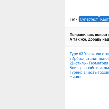
Теги:
Супертест
Кар
Понравилась новость
А так же, добавь наш
Type 63 Yokozuna ст
«Ирбис» станет ново
2D-стиль «Геометрия
Бои с разработчикам
Турнир в честь годов
финал