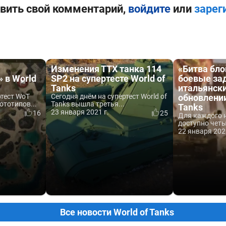
вить свой комментарий,
войдите
или
зарег
Изменения ТТХ танка 114
«Битва бло
 в World
SP2 на супертесте World of
боевые за
Tanks
итальянски
ртест WoT
Сегодня днём на супертест World of
обновлении
ототипов...
Tanks вышла третья...
Tanks
23 января 2021 г.
16
25
Для каждого н
доступно четы
22 января 202
Все новости World of Tanks