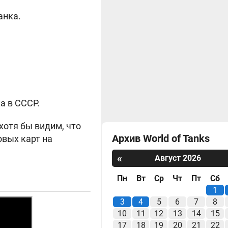
анка.
а в СССР.
хотя бы видим, что
Архив World of Tanks
овых карт на
«
Август 2026
Пн
Вт
Ср
Чт
Пт
Сб
1
3
4
5
6
7
8
10
11
12
13
14
15
17
18
19
20
21
22