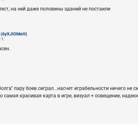
ртест, на ней даже половины зданий не постаили
(6yXJIOMeH)
 г.
сен.
олга" пару боев сиграл...насчет играбельности ничего не с
о самая красивая карта в игре, визуал + освещение, надеюс