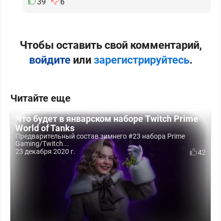
39
6
Чтобы оставить свой комментарий,
войдите
или
зарегистрируйтесь
.
Читайте еще
Что будет в январском наборе Twitch Prime
World of Tanks
Предварительный состав зимнего #23 набора Prime
Gaming/Twitch...
23 декабря 2020 г.
42