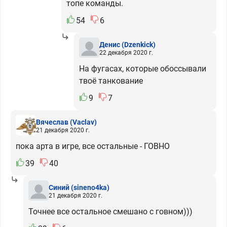
топе команды.
54
6
Денис
(Dzenkick)
22 декабря 2020 г.
На фугасах, которые обоссывали
твоё танкование
9
7
Вячеслав
(Vaclav)
21 декабря 2020 г.
пока арта в игре, все остальные - ГОВНО
39
40
Синий
(sineno4ka)
21 декабря 2020 г.
Точнее все остальное смешано с говном)))