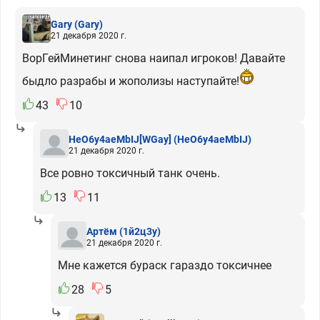
Gary
(Gary)
21 декабря 2020 г.
ВорГейМинетинг снова наипал игроков! Давайте
быдло разрабы и жополизы наступайте!
43
10
HeO6y4aeMbIJ[WGay]
(HeO6y4aeMbIJ)
21 декабря 2020 г.
Все ровно токсичный танк очень.
13
11
Артём
(1й2ц3у)
21 декабря 2020 г.
Мне кажется бураск гараздо токсичнее
28
5