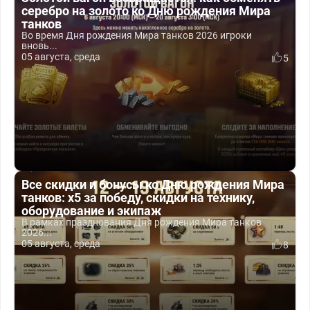
серебро на золото ко Дню рождения Мира
танков
Во время Дня рождения Мира танков 2026 игроки
вновь...
05 августа, среда
5
Все скидки и бонусы ко Дню рождения Мира
танков: x5 за победу, скидки на технику,
оборудование и экипаж
В рамках празднования Дня рождения Мира танков
2026...
05 августа, среда
8