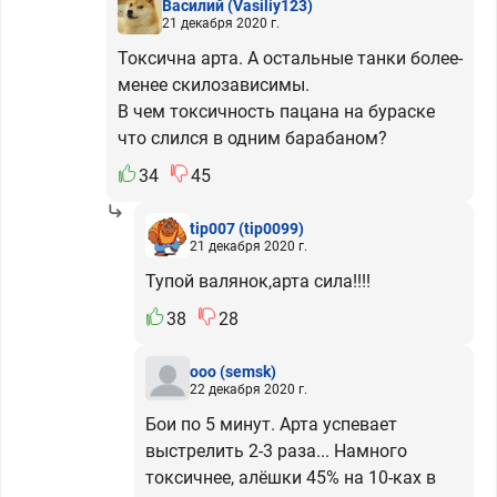
Василий
(Vasiliy123)
21 декабря 2020 г.
Токсична арта. А остальные танки более-
менее скилозависимы.
В чем токсичность пацана на бураске
что слился в одним барабаном?
34
45
tip007
(tip0099)
21 декабря 2020 г.
Тупой валянок,арта сила!!!!
38
28
ooo
(semsk)
22 декабря 2020 г.
Бои по 5 минут. Арта успевает
выстрелить 2-3 раза... Намного
токсичнее, алёшки 45% на 10-ках в