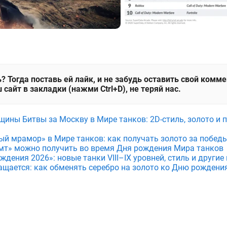
? Тогда поставь ей лайк, и не забудь оставить свой комм
 сайт в закладки (нажми Ctrl+D), не теряй нас.
щины Битвы за Москву в Мире танков: 2D-стиль, золото и 
ый мрамор» в Мире танков: как получать золото за побед
мт» можно получить во время Дня рождения Мира танков
дения 2026»: новые танки VIII–IX уровней, стиль и други
ащается: как обменять серебро на золото ко Дню рождени