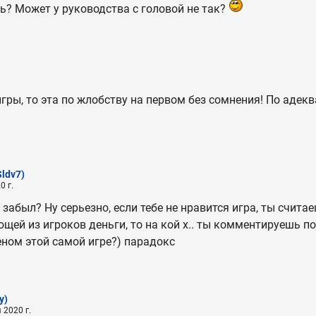
ь? Может у руководства с головой не так?
гры, то эта по жлобству на первом без сомнения! По адекв
Sldv7)
0 г.
 забыл? Ну серьезно, если тебе не нравится игра, ты счита
ей из игроков деньги, то на кой х.. ты комментируешь п
ном этой самой игре?) парадокс
y)
 2020 г.