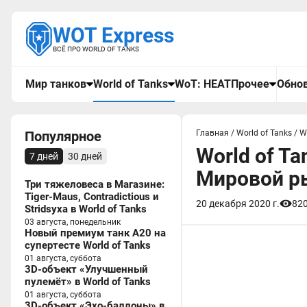
WOT Express
ВСЁ ПРО WORLD OF TANKS
Мир танков
World of Tanks
WoT: HEAT
Прочее
Обнов
Популярное
Главная
/
World of Tanks
/
W
World of T
7 дней
30 дней
Мировой р
Три тяжеловеса в Магазине:
Tiger-Maus, Contradictious и
20 декабря 2020 г.
82
Stridsyxa в World of Tanks
03 августа, понедельник
Новый премиум танк A20 на
супертесте World of Tanks
01 августа, суббота
3D-объект «Улучшенный
пулемёт» в World of Tanks
01 августа, суббота
3D-объект «Эхо-баллоны» в