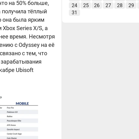
 что на 50% больше,
24
25
26
27
28
29
а получила тёплый
31
о она была ярким
Xbox Series X/S, а
нее время. Несмотря
ению с Odyssey на её
связано с тем, что
я зарабатывания
кабре Ubisoft