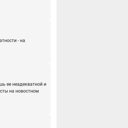
атности - на
ешь ее неадекватной и
осты на новостном