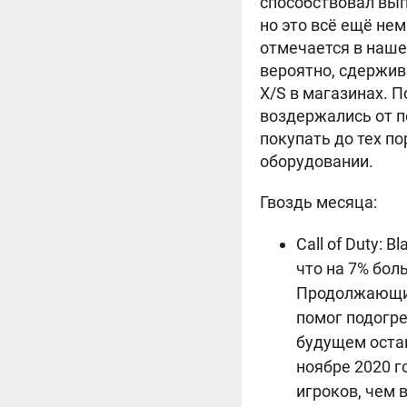
способствовал выпу
но это всё ещё нем
отмечается в наше
вероятно, сдержива
X/S в магазинах. 
воздержались от п
покупать до тех п
оборудовании.
Гвоздь месяца:
Call of Duty: 
что на 7% бол
Продолжающийс
помог подогре
будущем остан
ноябре 2020 г
игроков, чем в