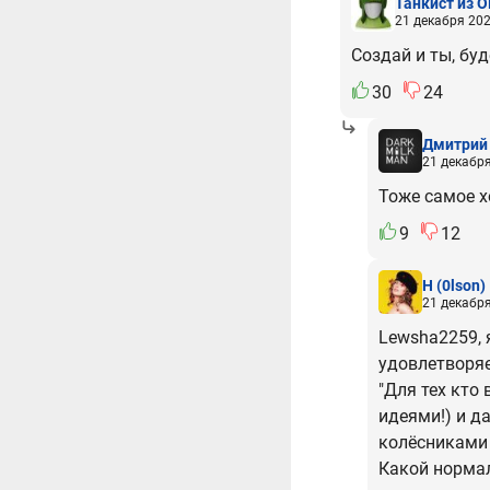
Танкист из 
21 декабря 202
Создай и ты, бу
30
24
Дмитрий
21 декабря
Тоже самое х
9
12
H
(0lson)
21 декабря
Lewsha2259, 
удовлетворяе
"Для тех кто 
идеями!) и да
колёсниками 
Какой нормал