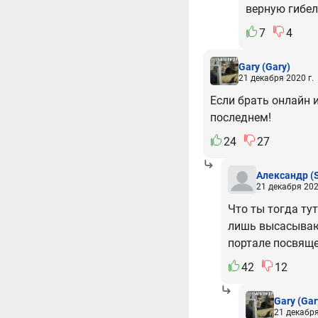
верную гибел
7
4
Gary
(Gary)
21 декабря 2020 г.
Если брать онлайн и
последнем!
24
27
Александр
(
21 декабря 202
Что ты тогда тут
лишь высасывающ
портале посвяще
42
12
Gary
(Gar
21 декабря