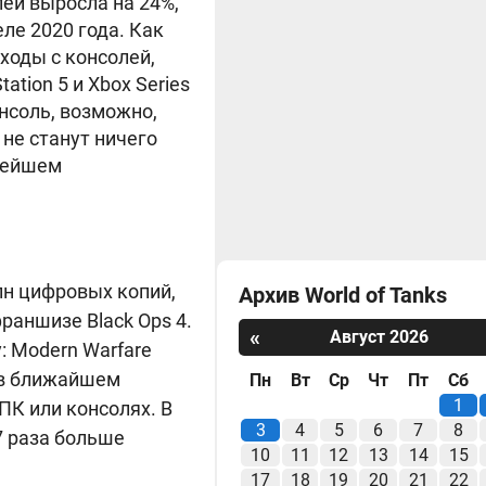
лей выросла на 24%,
ле 2020 года. Как
ходы с консолей,
tion 5 и Xbox Series
нсоль, возможно,
не станут ничего
овейшем
лн ​​цифровых копий,
Архив World of Tanks
аншизе Black Ops 4.
«
Август 2026
: Modern Warfare
, в ближайшем
Пн
Вт
Ср
Чт
Пт
Сб
1
ПК или консолях. В
3
4
5
6
7
8
,7 раза больше
10
11
12
13
14
15
17
18
19
20
21
22