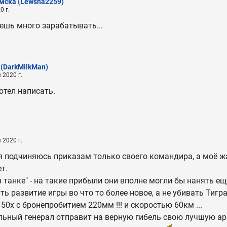
Омска
(Lewsha2259)
0 г.
дешь много зарабатывать...
(DarkMilkMan)
 2020 г.
отел написать.
 2020 г.
я подчиняюсь приказам только своего командира, а моё 
т.
в танке" - на такие прибыли они вполне могли бы нанять ещ
ть развитие игры во что то более новое, а не убивать Тигра
50х с бронепробитием 220мм !!! и скоростью 60км ...
ьный генерал отправит на верную гибель свою лучшую ар