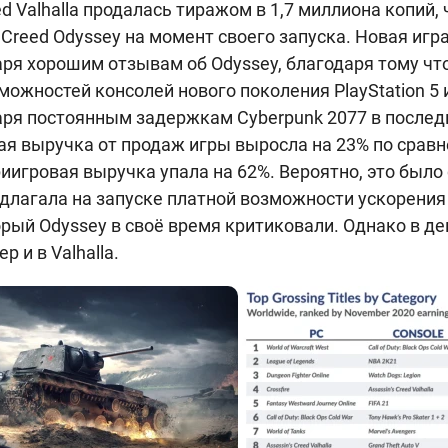
ed Valhalla продалась тиражом в 1,7 миллиона копий,
s Creed Odyssey на момент своего запуска. Новая игр
ря хорошим отзывам об Odyssey, благодаря тому чт
ожностей консолей нового поколения PlayStation 5 и 
аря постоянным задержкам Cyberpunk 2077 в послед
щая выручка от продаж игры выросла на 23% по сравн
риигровая выручка упала на 62%. Вероятно, это было 
редлагала на запуске платной возможности ускорени
орый Odyssey в своё время критиковали. Однако в де
р и в Valhalla.