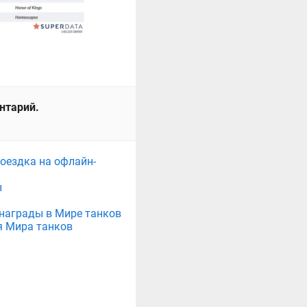
ентарий.
поездка на офлайн-
ы
е награды в Мире танков
я Мира танков