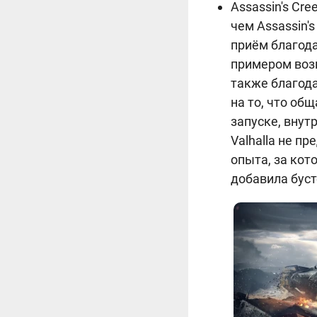
Assassin's Cre
чем Assassin'
приём благода
примером возм
также благод
на то, что об
запуске, внут
Valhalla не п
опыта, за кот
добавила бусте