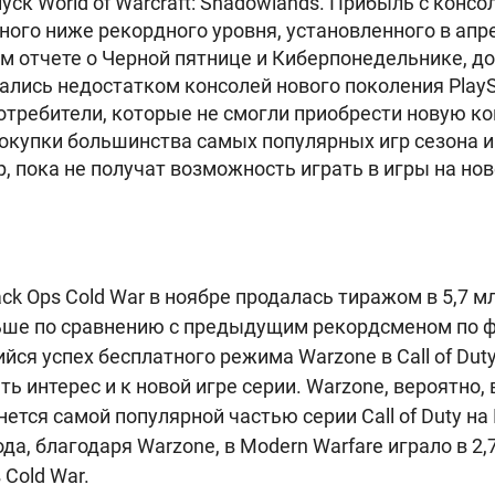
ск World of Warcraft: Shadowlands. Прибыль с консо
ного ниже рекордного уровня, установленного в апре
м отчете о Черной пятнице и Киберпонедельнике, до
лись недостатком консолей нового поколения PlaySta
Потребители, которые не смогли приобрести новую ко
окупки большинства самых популярных игр сезона и 
ор, пока не получат возможность играть в игры на н
Black Ops Cold War в ноябре продалась тиражом в 5,7 м
ьше по сравнению с предыдущим рекордсменом по фр
я успех бесплатного режима Warzone в Call of Duty
ть интерес и к новой игре серии. Warzone, вероятно
ется самой популярной частью серии Call of Duty на 
ода, благодаря Warzone, в Modern Warfare играло в 2
 Cold War.