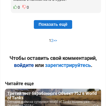
0
0
Показать ещё
1
2
>>
Чтобы оставить свой комментарий,
войдите
или
зарегистрируйтесь
.
Читайте еще
Третий тест барабанного Объект 752 в World
of Tanks
Сегодня днём на супертест World of Tanks вышла уже...
06 ноября 2019 г.