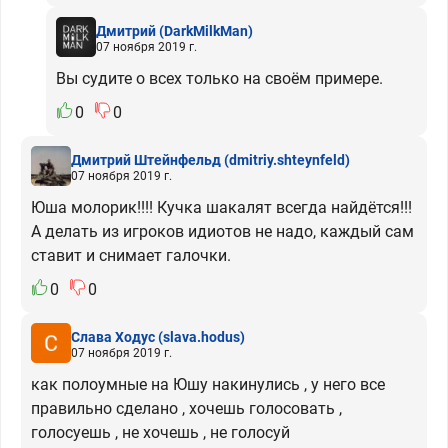
Дмитрий
(DarkMilkMan)
07 ноября 2019 г.
Вы судите о всех только на своём примере.
0
0
Дмитрий Штейнфельд
(dmitriy.shteynfeld)
07 ноября 2019 г.
Юша молорик!!!! Кучка шакалят всегда найдётся!!!
А делать из игроков идиотов не надо, каждый сам
ставит и снимает галочки.
0
0
Слава Ходус
(slava.hodus)
07 ноября 2019 г.
как полоумные на Юшу накинулись , у него все
правильно сделано , хочешь голосовать ,
голосуешь , не хочешь , не голосуй