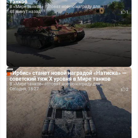
танков
В «Мире танков» готовят новую награду для...
48 минут назад
1
«Ирбис» станет новой наградой «Натиска» —
советский тяж X уровня в Мире танков
В «Мире танков» готовят новую награду для...
Сегодня, 18:27
2