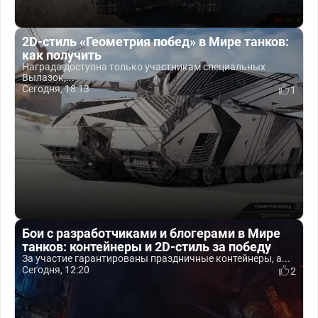
2D-стиль «Геометрия побед» в Мире танков:
как получить
Награда доступна только участникам специальных
Вылазок,...
Сегодня, 18:13
1
Бои с разработчиками и блогерами в Мире
танков: контейнеры и 2D-стиль за победу
За участие гарантированы праздничные контейнеры, а...
Сегодня, 12:20
2