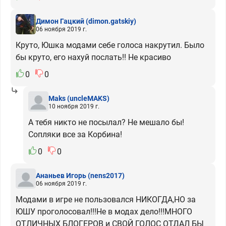
Димон Гацкий
(dimon.gatskiy)
06 ноября 2019 г.
Круто, Юшка модами себе голоса накрутил. Было
бы круто, его нахуй послать!! Не красиво
0
0
Maks
(uncleMAKS)
10 ноября 2019 г.
А тебя никто не посылал? Не мешало бы!
Сопляки все за Корбина!
0
0
Ананьев Игорь
(nens2017)
06 ноября 2019 г.
Модами в игре не пользовался НИКОГДА,НО за
ЮШУ проголосовал!!!Не в модах дело!!!МНОГО
ОТЛИЧНЫХ БЛОГЕРОВ и СВОЙ ГОЛОС ОТДАЛ БЫ