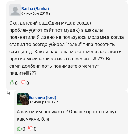
Bacha
(Bacha)
07 ноября 2019 г.
Ска, детский сад.Один мудак создал
проблему(этот сайт тот мудак) а шакалы
подхватили.Я давно не пользуюсь модами,а когда
ставил то всегда убирал "галки" типа посетить
сайт ,и т.д. Какой нах юша может меня заставить
против моей воли за него голосовать!!!??? Вы
сами долбени хоть понимаете о чем тут
пишите!!!???
0
0
Евгений
(lord)
07 ноября 2019 г.
А зачем им понимать? Они же просто пишут -
как чукчи, бля
0
0