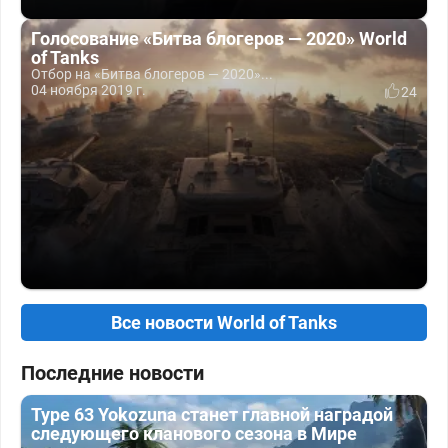
Голосование «Битва блогеров — 2020» World
of Tanks
Отбор на «Битва блогеров — 2020»...
04 ноября 2019 г.
24
Все новости World of Tanks
Последние новости
Type 63 Yokozuna станет главной наградой
следующего кланового сезона в Мире