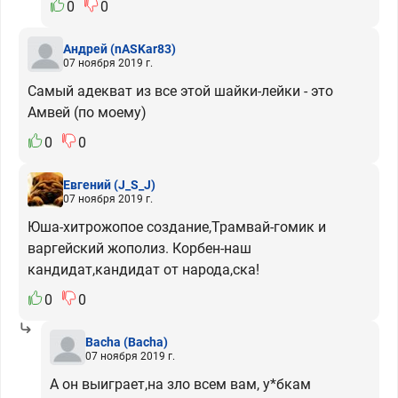
0
0
Андрей
(nASKar83)
07 ноября 2019 г.
Самый адекват из все этой шайки-лейки - это
Амвей (по моему)
0
0
Евгений
(J_S_J)
07 ноября 2019 г.
Юша-хитрожопое создание,Трамвай-гомик и
варгейский жополиз. Корбен-наш
кандидат,кандидат от народа,ска!
0
0
Bacha
(Bacha)
07 ноября 2019 г.
А он выиграет,на зло всем вам, у*бкам