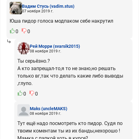
Вадим Стусь
(vadim.stus)
07 ноября 2019 г.
Юша пидор голоса модпаком себе накрутил
0
0
Рей Морри
(svarsik2015)
08 ноября 2019 г.
Ты серьёзно.?
А кто запрещал-то,я то не знаю,но решать
только вг,так что делать какие либо выводы
,глупо.
0
0
Maks
(uncleMAKS)
08 ноября 2019 г.
Тут ещё надо посмотреть кто пидор. Судя по
твоим коментам ты из их банды,нехорошо !
Мамка с папкой хоть в курсе?