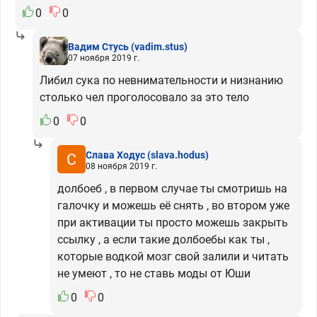
0
0
Вадим Стусь
(vadim.stus)
07 ноября 2019 г.
Либил сука по невнимательности и низнанию
столько чел проголосовало за это тело
0
0
Слава Ходус
(slava.hodus)
08 ноября 2019 г.
долбоеб , в первом случае ты смотришь на
галочку и можешь её снять , во втором уже
при активации ты просто можешь закрыть
ссылку , а если такие долбоебы как ты ,
которые водкой мозг свой залили и читать
не умеют , то не ставь моды от Юши
0
0