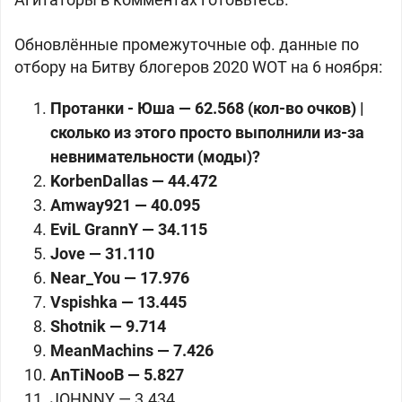
Обновлённые промежуточные оф. данные по
отбору на Битву блогеров 2020 WOT на 6 ноября:
Протанки - Юша — 62.568 (кол-во очков) |
сколько из этого просто выполнили из-за
невнимательности (моды)?
KorbenDallas — 44.472
Amway921 — 40.095
EviL GrannY — 34.115
Jove — 31.110
Near_You — 17.976
Vspishka — 13.445
Shotnik — 9.714
MeanMachins — 7.426
AnTiNooB — 5.827
JOHNNY — 3.434