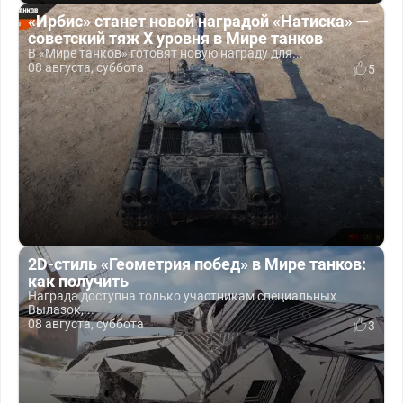
«Ирбис» станет новой наградой «Натиска» —
советский тяж X уровня в Мире танков
В «Мире танков» готовят новую награду для...
08 августа, суббота
5
2D-стиль «Геометрия побед» в Мире танков:
как получить
Награда доступна только участникам специальных
Вылазок,...
08 августа, суббота
3