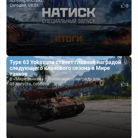
популярностью...
Сегодня, 08:51
0
Type 63 Yokozuna станет главной наградой
следующего кланового сезона в Мире
танков
В «Мире танков» готовят новую награду для...
08 августа, суббота
3