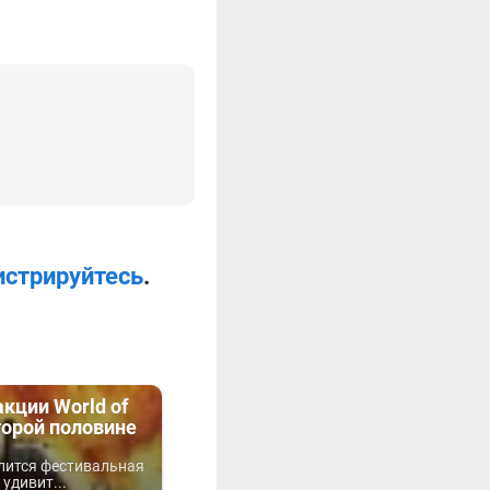
истрируйтесь
.
акции World of
торой половине
лится фестивальная
удивит...