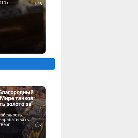
19 г.
9
«Благородный
Мире танков:
ть золото за
собенность —
зарабатывать...
тверг
4