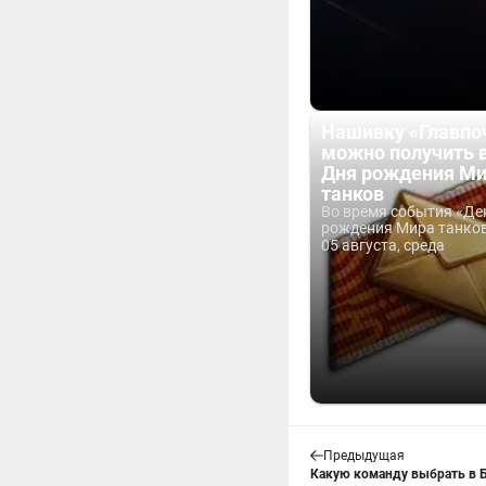
Нашивку «Главпо
можно получить 
Дня рождения М
танков
Во время события «Де
рождения Мира танков 
05 августа, среда
Предыдущая
Какую команду выбрать в Б