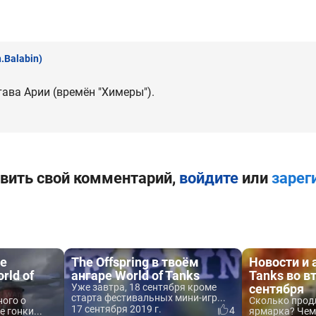
n.Balabin)
тава Арии (времён "Химеры").
вить свой комментарий,
войдите
или
зарег
е
The Offspring в твоём
Новости и 
rld of
ангаре World of Tanks
Tanks во в
Уже завтра, 18 сентября кроме
сентября
старта фестивальных мини-игр...
ного о
Сколько прод
17 сентября 2019 г.
4
 гонки...
ярмарка? Чем 