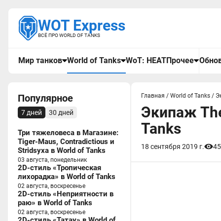
WOT Express
ВСЁ ПРО WORLD OF TANKS
Мир танков
World of Tanks
WoT: HEAT
Прочее
Обнов
Популярное
Главная
/
World of Tanks
/
Э
Экипаж The
7 дней
30 дней
Tanks
Три тяжеловеса в Магазине:
Tiger-Maus, Contradictious и
18 сентября 2019 г.
45
Stridsyxa в World of Tanks
03 августа, понедельник
2D-стиль «Тропическая
лихорадка» в World of Tanks
02 августа, воскресенье
2D-стиль «Неприятности в
раю» в World of Tanks
02 августа, воскресенье
2D-стиль «Татау» в World of