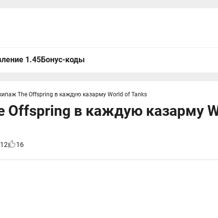
ление 1.45
Бонус-коды
кипаж The Offspring в каждую казарму World of Tanks
 Offspring в каждую казарму W
12
16