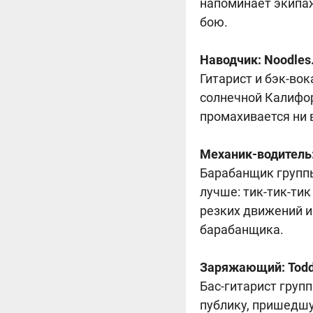
напоминает экипаж
бою.
Наводчик: Noodles
Гитарист и бэк-в
солнечной Калифор
промахивается ни 
Механик-водитель:
Барабанщик группы
лучше: тик-тик-тик
резких движений и
барабанщика.
Заряжающий: Todd
Бас-гитарист груп
публику, пришедшу