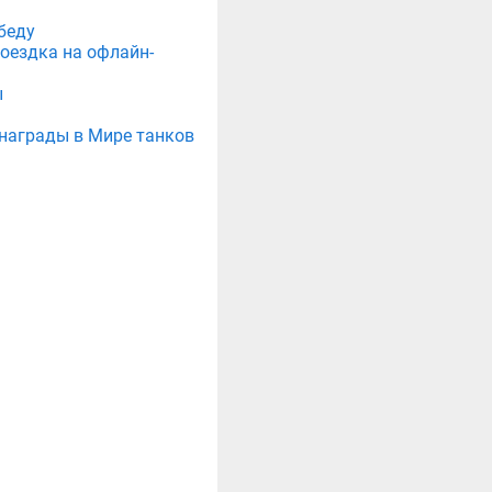
беду
поездка на офлайн-
ы
е награды в Мире танков