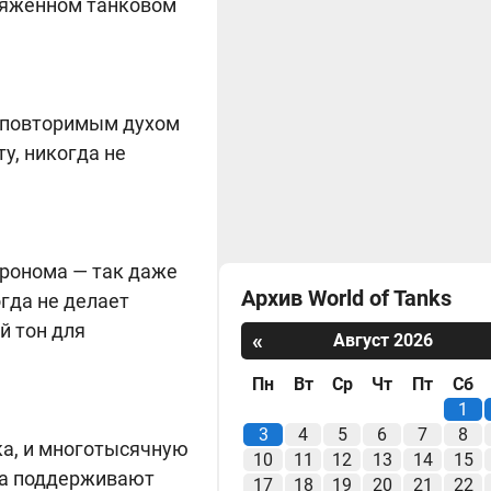
пряжённом танковом
неповторимым духом
у, никогда не
тронома — так даже
Архив World of Tanks
огда не делает
й тон для
«
Август 2026
Пн
Вт
Ср
Чт
Пт
Сб
1
3
4
5
6
7
8
ка, и многотысячную
10
11
12
13
14
15
ика поддерживают
17
18
19
20
21
22