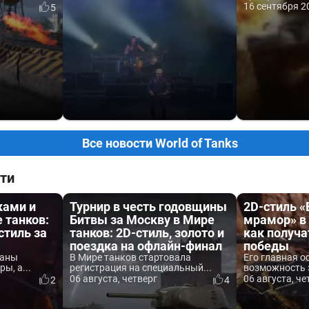
16 сентября 20
5
Все новости World of Tanks
ти
ками и
Турнир в честь годовщины
2D-стиль 
 танков:
Битвы за Москву в Мире
мрамор» в 
стиль за
танков: 2D-стиль, золото и
как получа
поездка на офлайн-финал
победы
ваны
В Мире танков стартовала
Его главная о
ы, а...
регистрация на специальный...
возможность 
06 августа, четверг
06 августа, че
2
4