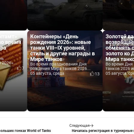
чтамт»
Контейнеры «День
Золотой ва
во время
рождения 2026»: новые
возвращае
ира
танки VIII–IX уровней,
обменять 
стиль и другие награды в
золото ко
нь
Мире танков
Мира танк
2026»...
Во время празднования Дня
Во время Дня
7
рождения Мира танков 2026...
танков 2026 и
05 августа, среда
05 августа, ср
13
Следующая
ольших гонках World of Tanks
Началась регистрация в турнирные