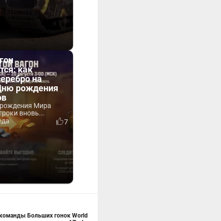
гон
тся: как
серебро на
 Дню рождения
ов
 рождения Мира
гроки вновь...
еда
7
 команды Больших гонок World