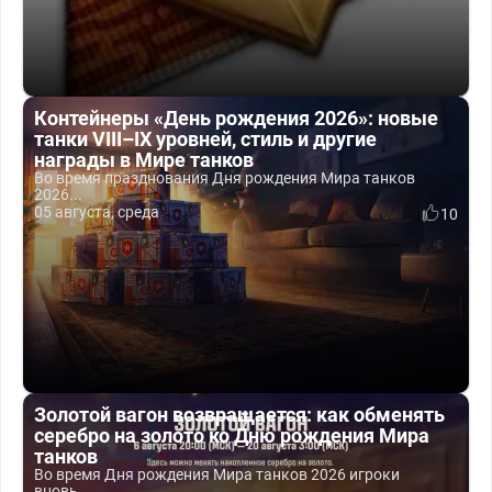
Контейнеры «День рождения 2026»: новые
танки VIII–IX уровней, стиль и другие
награды в Мире танков
Во время празднования Дня рождения Мира танков
2026...
05 августа, среда
10
Золотой вагон возвращается: как обменять
серебро на золото ко Дню рождения Мира
танков
Во время Дня рождения Мира танков 2026 игроки
вновь...