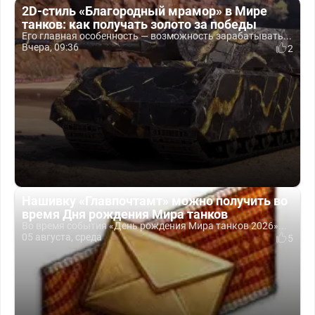
2D-стиль «Благородный мрамор» в Мире
танков: как получать золото за победы
Его главная особенность — возможность зарабатывать...
Вчера, 09:36
2
Нашивку «Главпочтамт» можно получить во
время Дня рождения Мира танков
Во время события «День рождения Мира танков 2026»...
05 августа, среда
5