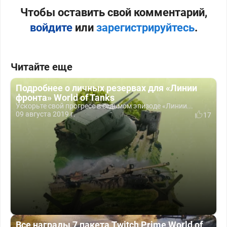
Чтобы оставить свой комментарий,
войдите
или
зарегистрируйтесь
.
Читайте еще
Подробнее о личных резервах для «Линии
фронта» World of Tanks
Ускорьте свой прогресс в седьмом эпизоде «Линии...
09 августа 2019 г.
17
Все награды 7 пакета Twitch Prime World of