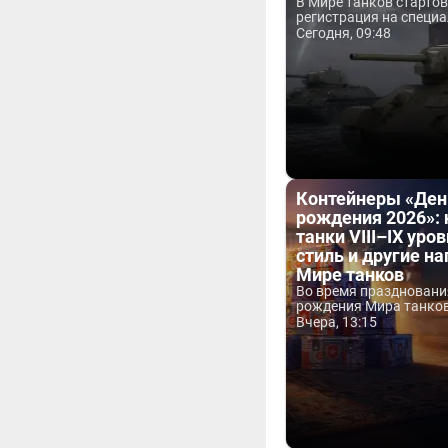
В Мире танков старто
регистрация на специа
Сегодня, 09:48
Контейнеры «Ден
рождения 2026»:
танки VIII–IX уров
стиль и другие н
Мире танков
Во время праздновани
рождения Мира танков 
Вчера, 13:15