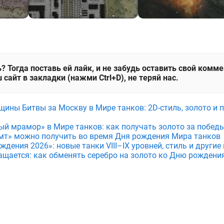
? Тогда поставь ей лайк, и не забудь оставить свой комм
 сайт в закладки (нажми Ctrl+D), не теряй нас.
щины Битвы за Москву в Мире танков: 2D-стиль, золото и 
ый мрамор» в Мире танков: как получать золото за побед
мт» можно получить во время Дня рождения Мира танков
дения 2026»: новые танки VIII–IX уровней, стиль и други
ащается: как обменять серебро на золото ко Дню рождени