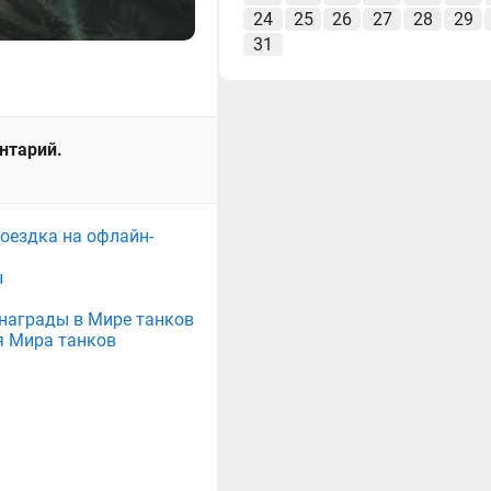
24
25
26
27
28
29
31
ентарий.
поездка на офлайн-
ы
е награды в Мире танков
я Мира танков