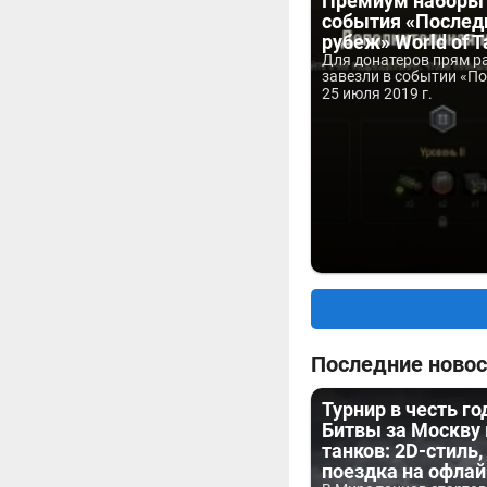
Премиум наборы
события «Послед
рубеж» World of T
Для донатеров прям р
завезли в событии «По
25 июля 2019 г.
Последние новос
Турнир в честь г
Битвы за Москву
танков: 2D-стиль,
поездка на офла