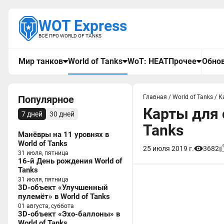
WOT Express
ВСЁ ПРО WORLD OF TANKS
Мир танков
World of Tanks
WoT: HEAT
Прочее
Обнов
Популярное
Главная
/
World of Tanks
/
К
Карты для 
7 дней
30 дней
Tanks
Манёвры на 11 уровнях в
World of Tanks
25 июля 2019 г.
3682
31 июля, пятница
16-й День рождения World of
Tanks
31 июля, пятница
3D-объект «Улучшенный
пулемёт» в World of Tanks
01 августа, суббота
3D-объект «Эхо-баллоны» в
World of Tanks