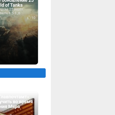
 обновление 25
ld of Tanks
тром, 25 июля
атч 1.5.1_6...
г.
10
Главпочтамт»
учить во время
ния Мира