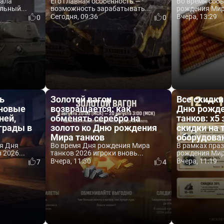
вала
Его главная особенность —
Во время соб
льный...
возможность зарабатывать...
рождения Мира
Сегодня, 09:36
Вчера, 13:29
0
0
ь
Золотой вагон
Все скидки
 новые
возвращается: как
Дню рожде
ней,
обменять серебро на
танков: x5 
аграды в
золото ко Дню рождения
скидки на 
Мира танков
оборудова
я Дня
Во время Дня рождения Мира
В рамках пра
2026...
танков 2026 игроки вновь...
рождения Мира
Вчера, 11:30
Вчера, 11:19
7
4