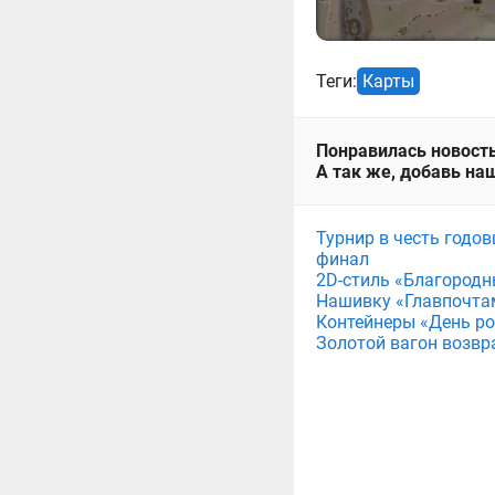
Теги:
Карты
Понравилась новость
А так же, добавь наш
Турнир в честь годов
финал
2D-стиль «Благородн
Нашивку «Главпочта
Контейнеры «День рож
Золотой вагон возвр