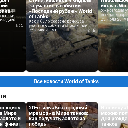
 для
Стили, нашивка и медаль
Небольшое
ний
за участие в событии
июля в Wor
anks
«Последний рубеж» World
Уже сегодня у
выйдет микроп
аздолье
of Tanks
25 июля 2019 
следний...
Как и было сказано ранее, за
5
участие в событии «Последний...
25 июля 2019 г.
6
Все новости World of Tanks
ти
одовщины
2D-стиль «Благородный
Нашивку «
 в Мире
мрамор» в Мире танков:
можно пол
 золото и
как получать золото за
Дня рожде
йн-финал
победы
танков