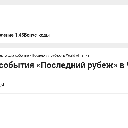
ление 1.45
Бонус-коды
арты для события «Последний рубеж» в World of Tanks
события «Последний рубеж» в W
4