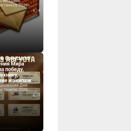
ытия «День
 танков 2026»...
4
 и бонусы ко
ния Мира
за победу,
технику,
ние и экипаж
зднования Дня
 танков 2026...
7