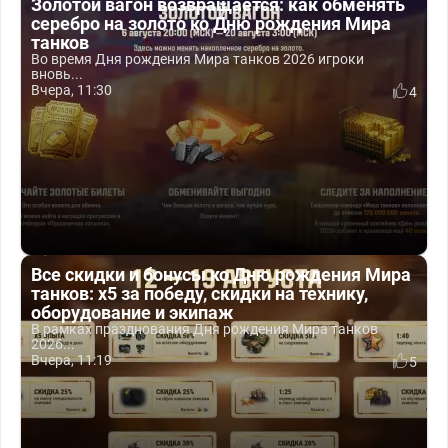
Золотой вагон возвращается: как обменять
серебро на золото ко Дню рождения Мира
танков
Во время Дня рождения Мира танков 2026 игроки
вновь...
Вчера, 11:30
4
Все скидки и бонусы ко Дню рождения Мира
танков: x5 за победу, скидки на технику,
оборудование и экипаж
В рамках празднования Дня рождения Мира танков
2026...
Вчера, 11:19
5