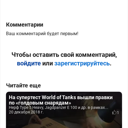
Комментарии
Ваш комментарий будет первым!
Чтобы оставить свой комментарий,
войдите
или
зарегистрируйтесь
.
Читайте еще
На супертест World of Tanks вышли правки
по «голдовым снарядам»
Нерф Type 5 Heavy, Jagdpanzer E 100 и др. в рамках...
20 декабря 2018 г.
1