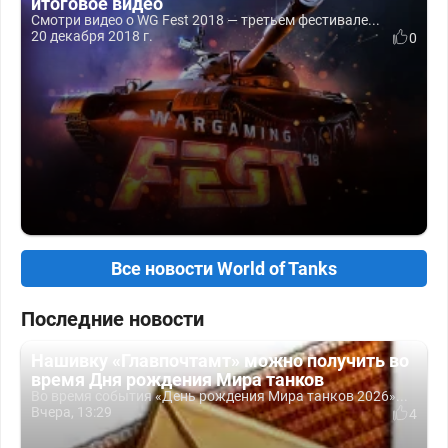
итоговое видео
Смотри видео о WG Fest 2018 — третьем фестивале...
20 декабря 2018 г.
0
Все новости World of Tanks
Последние новости
Нашивку «Главпочтамт» можно получить во
время Дня рождения Мира танков
Во время события «День рождения Мира танков 2026»...
Вчера, 13:29
4