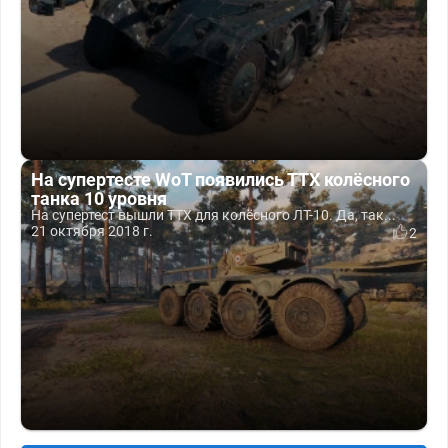
На супертесте WoT появились ТТХ колёсного
танка 10 уровня
На супертест вышли ТТХ для колёсного ЛТ-10. Да, так...
21 октября 2018 г.
2