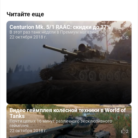
Читайте еще
Centurion Mk. 5/1 RAAC: скидки до 37%
В этот раз танк недели в Премиум магазине — VIII...
22 октября 2018 г.
0
Видео геймплея колёсной техники в World of
Tanks
Почти целых 16 минут различного эксклюзивного
геймплея...
22 октября 2018 г.
2