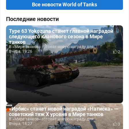
Все новости World of Tanks
Последние новости
Type 63 Yokozuna станет главной наградой
следующего кланового сезона в Мире
танков
В «Мире танков» готовят новую награду для...
Вчера, 19:26
2
«Ирбис» станет новой наградой «Натиска» —
советский тяж X уровня в Мире танков
В «Мире танков» готовят новую награду для...
Вчера, 18:27
3