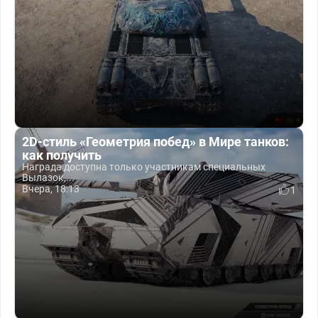
2D-стиль «Геометрия побед» в Мире танков:
как получить
Награда доступна только участникам специальных
Вылазок,...
Вчера, 18:13
1