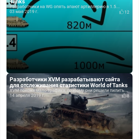
Tanks
Разработчики на WG опять апают артиллерию в 1.5...
03 мая 2019 г.
12
Разработчики XVM разрабатывают сайта
для отслеживания статистики World of Tanks
XVM похоже мало трафика, поэтому они решили пилить...
14 апреля 2019 г.
8