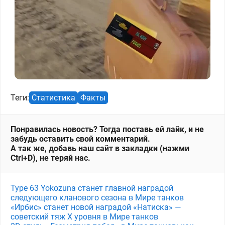
Теги:
Статистика
Факты
Понравилась новость? Тогда поставь ей лайк, и не
забудь оставить свой комментарий.
А так же, добавь наш сайт в закладки (нажми
Ctrl+D), не теряй нас.
Type 63 Yokozuna станет главной наградой
следующего кланового сезона в Мире танков
«Ирбис» станет новой наградой «Натиска» —
советский тяж X уровня в Мире танков