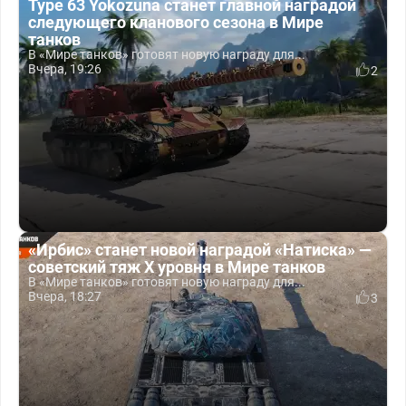
Type 63 Yokozuna станет главной наградой
следующего кланового сезона в Мире
танков
В «Мире танков» готовят новую награду для...
Вчера, 19:26
2
«Ирбис» станет новой наградой «Натиска» —
советский тяж X уровня в Мире танков
В «Мире танков» готовят новую награду для...
Вчера, 18:27
3