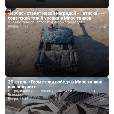
«Ирбис» станет новой наградой «Натиска» —
советский тяж X уровня в Мире танков
В «Мире танков» готовят новую награду для...
Вчера, 18:27
3
2D-стиль «Геометрия побед» в Мире танков:
как получить
Награда доступна только участникам специальных
Вылазок,...
Вчера, 18:13
1