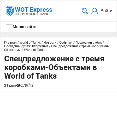
WOT Express
Войти
ВСЁ ПРО WORLD OF TANKS
Меню сайта
Главная
/
World of Tanks
/
Новости
/
События
/
Последний рубеж
/
Последний рубеж: Вторжение
/
Спецпредложение с тремя коробками-
Объектами в World of Tanks
Спецпредложение с тремя
коробками-Объектами в
World of Tanks
21 мая
278
2