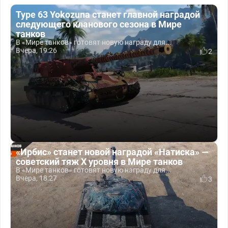
Type 63 Yokozuna станет главной наградой
следующего кланового сезона в Мире
танков
В «Мире танков» готовят новую награду для...
Вчера, 19:26
2
«Ирбис» станет новой наградой «Натиска» —
советский тяж X уровня в Мире танков
В «Мире танков» готовят новую награду для...
Вчера, 18:27
3