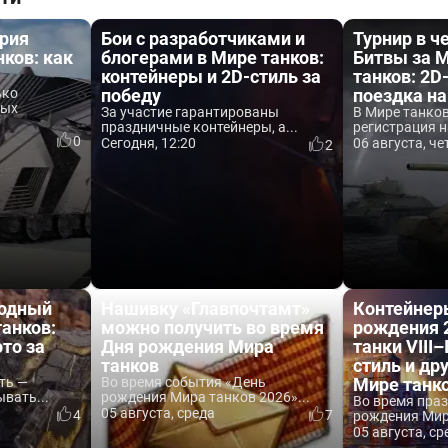
трия
Бои с разработчиками и
Турнир в 
нков: как
блогерами в Мире танков:
Битвы за 
контейнеры и 2D-стиль за
танков: 2D
ько
победу
поездка н
ных
За участие гарантированы
В Мире танко
праздничные контейнеры, а...
регистрация н
0
Сегодня, 12:20
06 августа, че
2
родный
Нашивку «Главпочтамт»
Контейнер
анков:
можно получить во время
рождения 
ото за
Дня рождения Мира
танки VIII–
танков
стиль и др
ть —
Во время события «День
Мире танк
вать...
рождения Мира танков 2026»...
Во время пра
05 августа, среда
4
7
рождения Мира
05 августа, ср