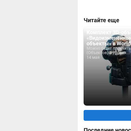
Читайте еще
Комплект 3D-объ
«Видоизменённы
объекты» в World 
Можно будет получить
(Объектов) 3 уровня...
14 мая
Последние новос