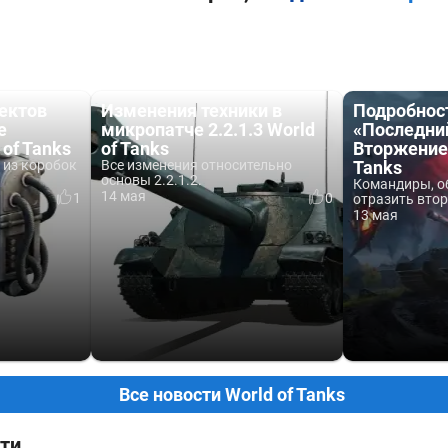
ектов
Изменения техники в
Подробнос
е
микропатче 2.2.1.3 World
«Последни
of Tanks
of Tanks
Вторжение»
 из коробок
Все изменения относительно
Tanks
основы 2.2.1.2.
Командиры, о
14 мая
1
0
отразить втор
13 мая
Все новости World of Tanks
ти