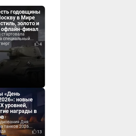
честь годовщины
Москву в Мире
-стиль, золото и
а офлайн-финал
в стартовала
а специальный...
тверг
4
ы «День
2026»: новые
IX уровней,
угие награды в
ов
зднования Дня
 танков 2026...
еда
13