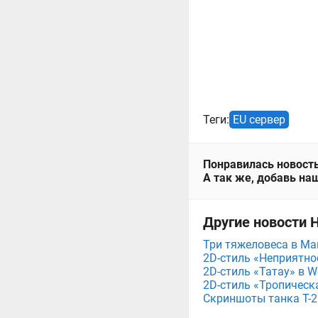
Теги:
EU сервер
Понравилась новость
А так же, добавь наш
Другие новости Н
Три тяжеловеса в Мага
2D-стиль «Неприятнос
2D-стиль «Татау» в Wo
2D-стиль «Тропическа
Скриншоты танка T-26