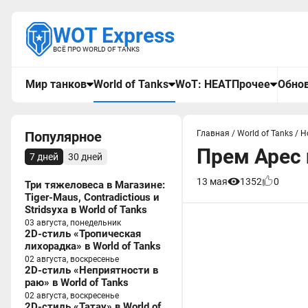
WOT Express
ВСЁ ПРО WORLD OF TANKS
Мир танков
World of Tanks
WoT: HEAT
Прочее
Обнов
Популярное
Главная
/
World of Tanks
/
Н
Прем Арес 
7 дней
30 дней
13 мая
1352
0
Три тяжеловеса в Магазине:
Tiger-Maus, Contradictious и
Stridsyxa в World of Tanks
03 августа, понедельник
2D-стиль «Тропическая
лихорадка» в World of Tanks
02 августа, воскресенье
2D-стиль «Неприятности в
раю» в World of Tanks
02 августа, воскресенье
2D-стиль «Татау» в World of