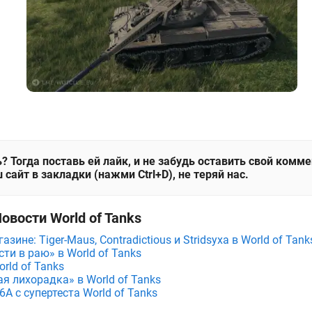
? Тогда поставь ей лайк, и не забудь оставить свой комм
 сайт в закладки (нажми Ctrl+D), не теряй нас.
овости World of Tanks
зине: Tiger-Maus, Contradictious и Stridsyxa в World of Tank
ти в раю» в World of Tanks
rld of Tanks
я лихорадка» в World of Tanks
A с супертеста World of Tanks