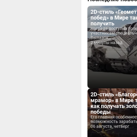
2D-стиль «Геоме
побед» в Мире та
получить
Награда доступна тол
участникам специаль
Вылазок,...
2 минуты назад
2D-стиль «Благо
мрамор» в Мире т
как получать зол
победы
Его главная особеннос
возможность зарабаты
06 августа, четверг