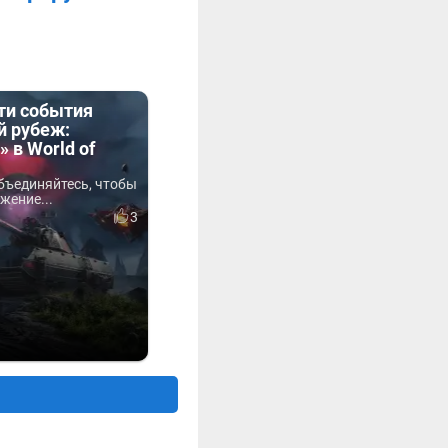
ти события
й рубеж:
 в World of
бъединяйтесь, чтобы
жение...
3