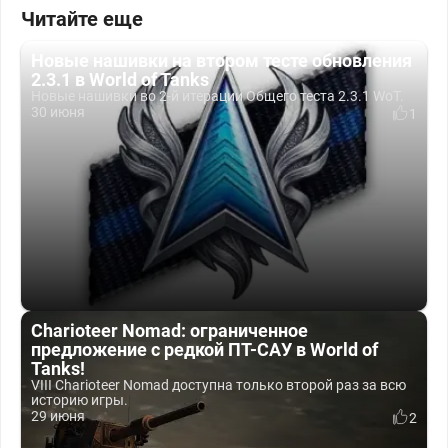
Читайте еще
Новые нашивки на втором тесте обновления
2.3.1 в World of Tanks
Новые нашивки во 2-й итерации Общего теста 2.3.1 WoT.
30 июня
1
Charioteer Nomad: ограниченное
предложение с редкой ПТ-САУ в World of
Tanks!
VIII Charioteer Nomad доступна только второй раз за всю
историю игры.
29 июня
2