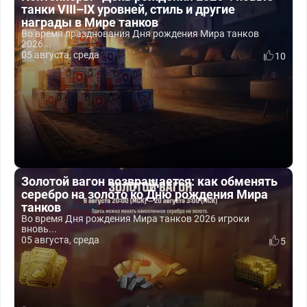
танки VIII–IX уровней, стиль и другие
награды в Мире танков
Во время празднования Дня рождения Мира танков
2026...
05 августа, среда
10
Золотой вагон возвращается: как обменять
серебро на золото ко Дню рождения Мира
танков
Во время Дня рождения Мира танков 2026 игроки
вновь...
05 августа, среда
5