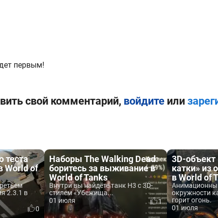
дет первым!
вить свой комментарий,
войдите
или
зарег
о теста
Наборы The Walking Dead:
3D-объект
в World of
боритесь за выживание в
катки» из 
World of Tanks
в World of 
третьем
Внутри вы найдёте танк H3 с 3D-
Анимационный
я 2.3.1 в
стилем «Убежища...
окружности к
горит огонь.
01 июля
1
01 июля
0