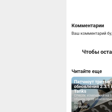
Комментарии
Ваш комментарий бу
Чтобы оста
Читайте еще
Патчноут третьег
обновления 2.3.1 
Tanks
Список изменений на 
общем тесте обновлени
WoT.
02 июля