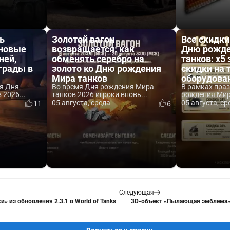
ь
Золотой вагон
Все скидки
 новые
возвращается: как
Дню рожде
ней,
обменять серебро на
танков: x5 
аграды в
золото ко Дню рождения
скидки на 
Мира танков
оборудова
я Дня
Во время Дня рождения Мира
В рамках пра
2026...
танков 2026 игроки вновь...
рождения Мира
05 августа, среда
05 августа, ср
11
6
Следующая
» из обновления 2.3.1 в World of Tanks
3D-объект «Пылающая эмблема» и