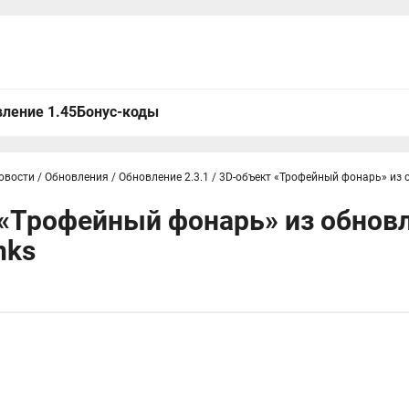
ление 1.45
Бонус-коды
овости
/
Обновления
/
Обновление 2.3.1
/
3D-объект «Трофейный фонарь» из о
«Трофейный фонарь» из обновле
nks