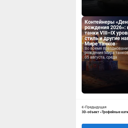
Контейнеры «Ден
рождения 2026»:
танки VIII–IX уров
стиль и другие н
Мире танков
Во время праздновани
рождения Мира танков 
05 августа, среда
Предыдущая
3D-объект «Трофейные катки