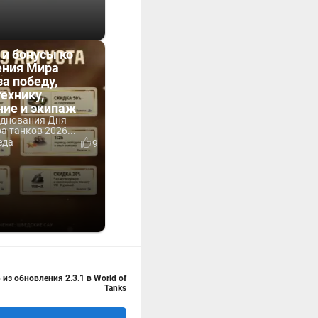
 и бонусы ко
ния Мира
за победу,
технику,
ние и экипаж
зднования Дня
 танков 2026...
еда
9
з обновления 2.3.1 в World of
Tanks