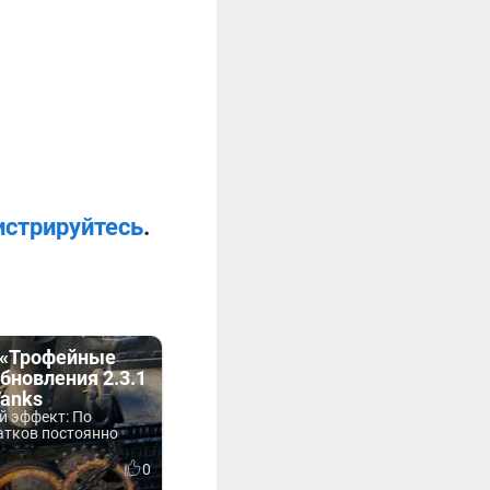
истрируйтесь
.
 «Трофейные
обновления 2.3.1
Tanks
 эффект: По
атков постоянно
0