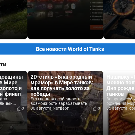
Все новости World of Tanks
ти
одовщины
2D-стиль «Благородный
Нашивку «
 в Мире
мрамор» в Мире танков:
можно пол
 золото и
как получать золото за
Дня рожде
йн-финал
победы
танков
вала
Его главная особенность —
Во время соб
льный...
возможность зарабатывать...
рождения Мира
06 августа, четверг
05 августа, ср
3
3