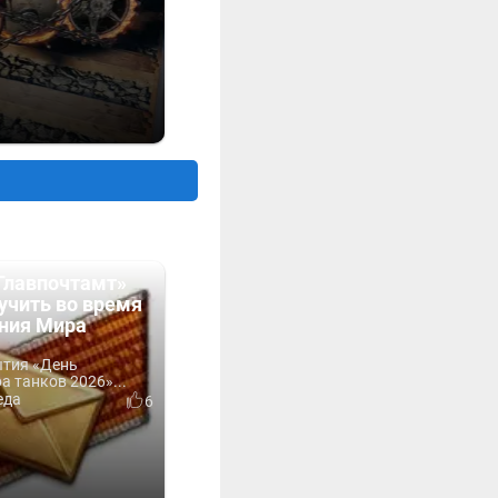
Главпочтамт»
учить во время
ния Мира
ытия «День
 танков 2026»...
еда
6