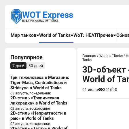
WOT Express
ВСЁ ПРО WORLD OF TANKS
Мир танков
World of Tanks
WoT: HEAT
Прочее
Обнов
Популярное
Главная
/
World of Tanks
/
Н
Tanks
7 дней
30 дней
3D-объект 
World of Ta
Три тяжеловеса в Магазине:
Tiger-Maus, Contradictious и
Stridsyxa в World of Tanks
01 июля
301
0
03 августа, понедельник
2D-стиль «Тропическая
лихорадка» в World of Tanks
02 августа, воскресенье
2D-стиль «Неприятности в
раю» в World of Tanks
02 августа, воскресенье
2D-стиль «Татау» в World of