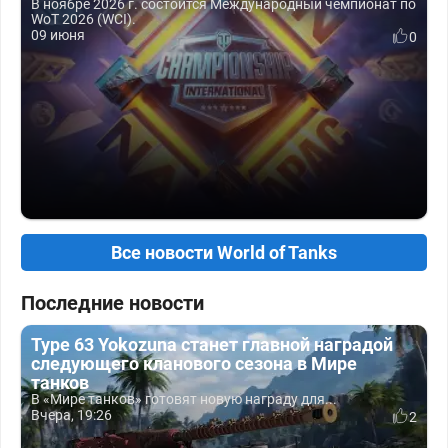
В ноябре 2026 г. состоится Международный чемпионат по
WoT 2026 (WCI).
09 июня
0
Все новости World of Tanks
Последние новости
Type 63 Yokozuna станет главной наградой
следующего кланового сезона в Мире
танков
В «Мире танков» готовят новую награду для...
Вчера, 19:26
2