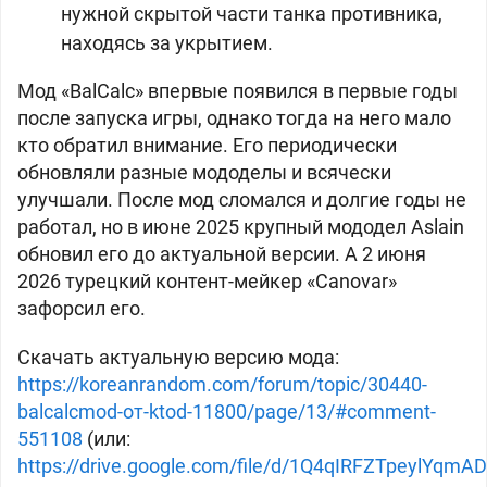
нужной скрытой части танка противника,
находясь за укрытием.
Мод «BalCalc» впервые появился в первые годы
после запуска игры, однако тогда на него мало
кто обратил внимание. Его периодически
обновляли разные мододелы и всячески
улучшали. После мод сломался и долгие годы не
работал, но в июне 2025 крупный мододел
Aslain
обновил его до актуальной версии. А 2 июня
2026
турецкий контент-мейкер «Canovar»
зафорсил его.
Скачать актуальную версию мода:
https://koreanrandom.com/forum/topic/30440-
balcalcmod-от-ktod-11800/page/13/#comment-
551108
(или:
https://drive.google.com/file/d/1Q4qIRFZTpeylYqm