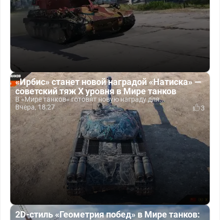
«Ирбис» станет новой наградой «Натиска» —
советский тяж X уровня в Мире танков
В «Мире танков» готовят новую награду для...
Вчера, 18:27
3
2D-стиль «Геометрия побед» в Мире танков: