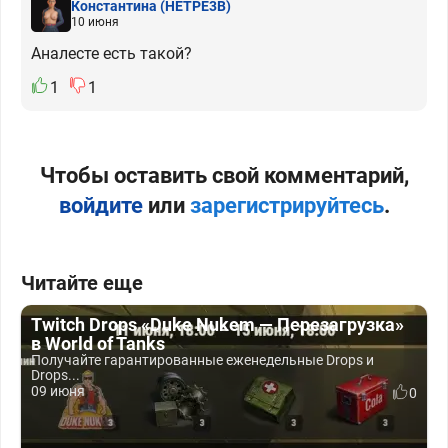
Константина
(HETPE3B)
10 июня
Аналесте есть такой?
1
1
Чтобы оставить свой комментарий,
войдите
или
зарегистрируйтесь
.
Читайте еще
Twitch Drops «Duke Nukem — Перезагрузка»
в World of Tanks
Получайте гарантированные еженедельные Drops и
Drops...
09 июня
0