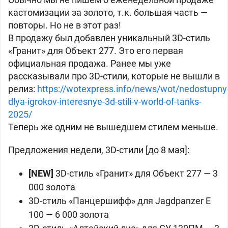
кастомизации за
золото, т.к. большая часть —
повторы. Но не в этот раз!
В продажу был добавлен уникальный 3D-стиль
«Гранит» для
Объект 277. Это его первая
официальная продажа. Ранее мы уже
рассказывали про 3D-стили, которые не вышли в
релиз:
https://wotexpress.info/news/wot/nedostupny
dlya-igrokov-interesnye-3d-stili-v-world-of-tanks-
2025/
Теперь же одним не вышедшем стилем меньше.
Предложения недели, 3D-стили [до 8 мая]:
[NEW]
3D-стиль «Гранит» для
Объект 277 —
3
000 золота
3D-стиль «Панцершифф» для
Jagdpanzer E
100 —
6 000 золота