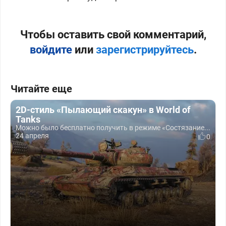
Чтобы оставить свой комментарий,
войдите
или
зарегистрируйтесь
.
Читайте еще
2D-стиль «Пылающий скакун» в World of
Tanks
Можно было бесплатно получить в режиме «Состязание...
24 апреля
0