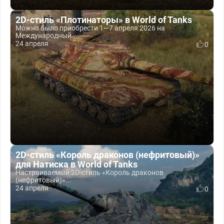
2D-стиль «Плотинаторы» в World of Tanks
Можно было приобрести 1—7 апреля 2026 на
Международный...
24 апреля
0
2D-стиль «Король драконов (нефритовый)»
для Натиска в World of Tanks
Настраиваемый 2D-стиль «Король драконов
(нефритовый)»...
24 апреля
0