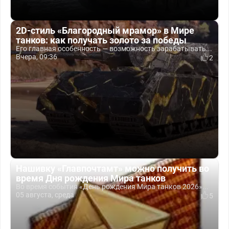
2D-стиль «Благородный мрамор» в Мире
танков: как получать золото за победы
Его главная особенность — возможность зарабатывать...
Вчера, 09:36
2
Нашивку «Главпочтамт» можно получить во
время Дня рождения Мира танков
Во время события «День рождения Мира танков 2026»...
05 августа, среда
5