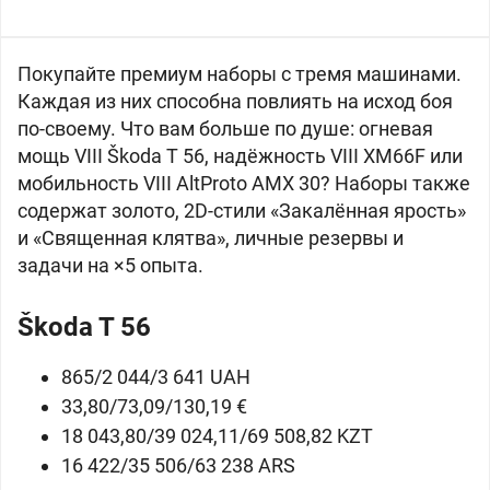
Покупайте премиум наборы с тремя машинами.
Каждая из них способна повлиять на исход боя
по-своему. Что вам больше по душе: огневая
мощь VIII
Škoda T 56, надёжность VIII
XM66F или
мобильность VIII
AltProto AMX 30? Наборы также
содержат золото, 2D-стили «Закалённая ярость»
и «Священная клятва», личные резервы и
задачи на ×5 опыта.
Škoda T 56
865/2 044/3 641 UAH
33,80/73,09/130,19 €
18 043,80/39 024,11/69 508,82 KZT
16 422/35 506/63 238 ARS