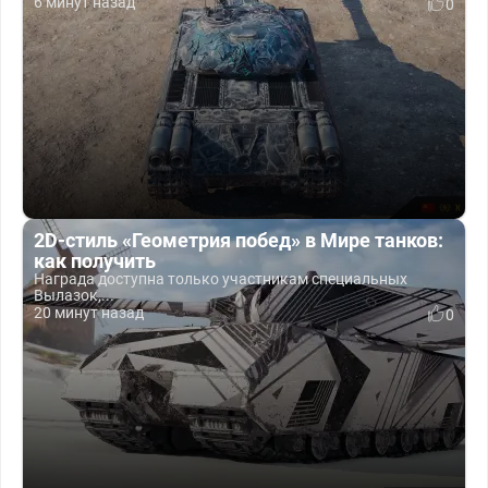
6 минут назад
0
2D-стиль «Геометрия побед» в Мире танков:
как получить
Награда доступна только участникам специальных
Вылазок,...
20 минут назад
0