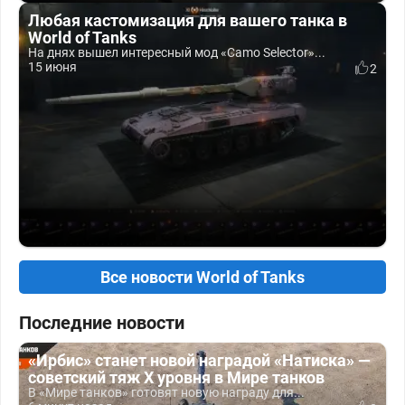
Любая кастомизация для вашего танка в
World of Tanks
На днях вышел интересный мод «Camo Selector»...
15 июня
2
Все новости World of Tanks
Последние новости
«Ирбис» станет новой наградой «Натиска» —
советский тяж X уровня в Мире танков
В «Мире танков» готовят новую награду для...