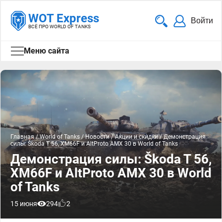
WOT Express
Войти
ВСЁ ПРО WORLD OF TANKS
Меню сайта
Главная
/
World of Tanks
/
Новости
/
Акции и скидки
/
Демонстрация
силы: Škoda T 56, XM66F и AltProto AMX 30 в World of Tanks
Демонстрация силы: Škoda T 56,
XM66F и AltProto AMX 30 в World
of Tanks
15 июня
294
2