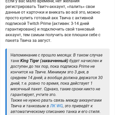
Если у вас мало времени, нет желания
регистрировать Твитч-аккаунт, «палить» свои
данные от карточки и вникать во всё это, можно
просто купить готовый акк Твича с активной
подпиской Twitch Prime (активен: 3-14 дней
гарантировано) и подключить свой танковый
аккаунт, тем самым получить все плюшки себе с
пакета Твича за август.
Напоминание
с прошло месяца: В таком случае
танк
King Tiger (захваченный)
будет начислен и
доступен до тех пор, пока подписка Prime не
кончится на Твиче. Минимум это 3 дня, в
среднем 14 дней, а вообще должна держатся 30
дней, т.е. ровно то время, пока действует 1
месячный пакет. Однако, такие сроки никто не
гарантирует, учтите это.
Также не нужно рвать связь между аккаунтами
Твича и танковым в
ЛК WG
, это приведёт к
автоматическому списанию танка и его стиля.