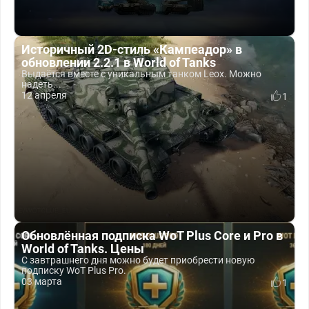
Историчный 2D-стиль «Кампеадор» в
обновлении 2.2.1 в World of Tanks
Выдаётся вместе с уникальным танком Leox. Можно
надеть...
12 апреля
1
Обновлённая подписка WoT Plus Core и Pro в
World of Tanks. Цены
С завтрашнего дня можно будет приобрести новую
подписку WoT Plus Pro.
03 марта
1