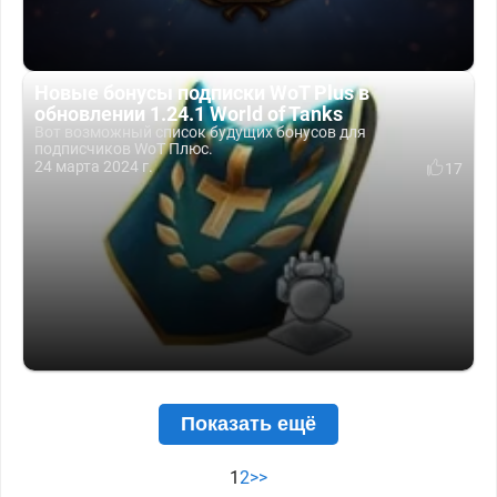
Новые бонусы подписки WoT Plus в
обновлении 1.24.1 World of Tanks
Вот возможный список будущих бонусов для
подписчиков WoT Плюс.
24 марта 2024 г.
17
Показать ещё
1
2
>>