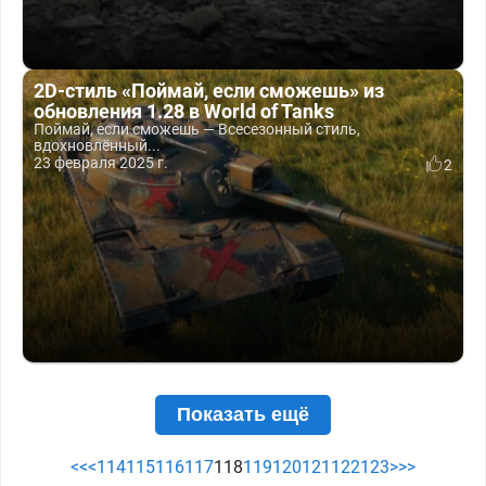
2D-стиль «Поймай, если сможешь» из
обновления 1.28 в World of Tanks
Поймай, если сможешь — Всесезонный стиль,
вдохновлённый...
23 февраля 2025 г.
2
Показать ещё
<<
<
114
115
116
117
118
119
120
121
122
123
>
>>