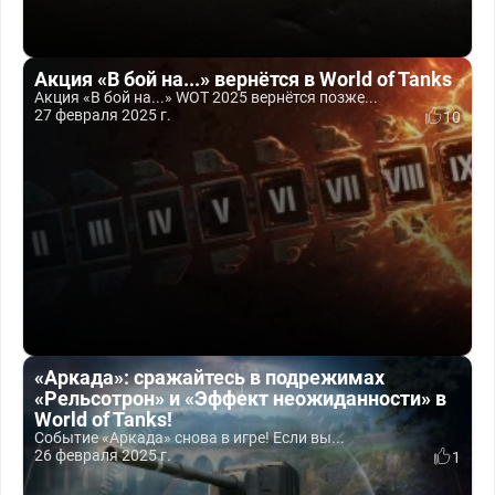
Акция «В бой на...» вернётся в World of Tanks
Акция «В бой на...» WOT 2025 вернётся позже...
27 февраля 2025 г.
10
«Аркада»: сражайтесь в подрежимах
«Рельсотрон» и «Эффект неожиданности» в
World of Tanks!
Событие «Аркада» снова в игре! Если вы...
26 февраля 2025 г.
1