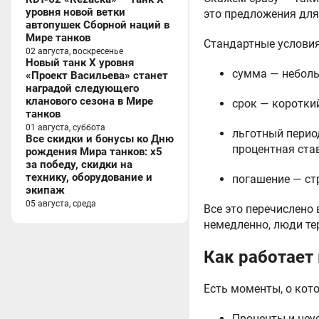
уровня новой ветки
это предложения для
автопушек Сборной наций в
Мире танков
Стандартные условия
02 августа, воскресенье
Новый танк X уровня
сумма — неболь
«Проект Васильева» станет
наградой следующего
кланового сезона в Мире
срок — короткий
танков
01 августа, суббота
льготный перио
Все скидки и бонусы ко Дню
процентная ста
рождения Мира танков: x5
за победу, скидки на
технику, оборудование и
погашение — ст
экипаж
05 августа, среда
Все это перечислено 
немедленно, люди те
Как работает
Есть моменты, о кот
Проценты и неу