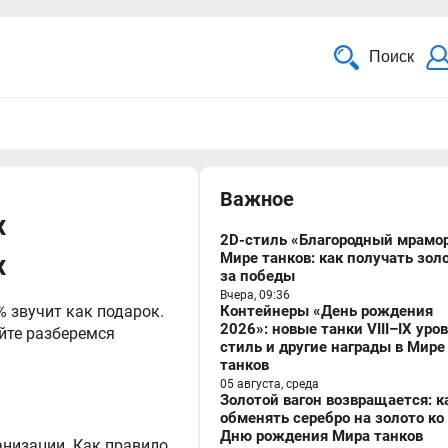
Поиск
Важное
х
2D-стиль «Благородный мрамор
х
Мире танков: как получать зол
за победы
Вчера, 09:36
% звучит как подарок.
Контейнеры «День рождения
2026»: новые танки VIII–IX уро
йте разберемся
стиль и другие награды в Мире
танков
05 августа, среда
Золотой вагон возвращается: к
обменять серебро на золото ко
Дню рождения Мира танков
низации. Как правило,