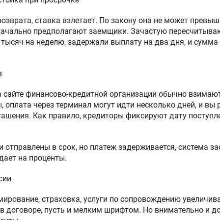
озврата, ставка взлетает. По закону она не может превыша
начально предполагают заемщики. Зачастую пересчитываю
0 тысяч на неделю, задержали выплату на два дня, и сумма
в
а сайте финансово-кредитной организации обычно взимаю
 оплата через терминал могут идти несколько дней, и вы 
гашения. Как правило, кредиторы фиксируют дату поступлен
ги отправлены в срок, но платеж задерживается, система 
дает на проценты.
сии
ирование, страховка, услуги по сопровождению увеличива
 в договоре, пусть и мелким шрифтом. Но внимательно и д