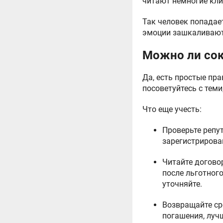
читают немногие кли
Так человек попадае
эмоции зашкаливают.
Можно ли сок
Да, есть простые пра
посоветуйтесь с теми
Что еще учесть:
Проверьте репу
зарегистрирован
Читайте догово
после льготного
уточняйте.
Возвращайте сре
погашения, луч