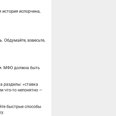
я история испорчена,
. Обдумайте, взвесьте,
ли. МФО должна быть
а разделы: «ставка
ли что-то непонятно —
айте быстрые способы
у.