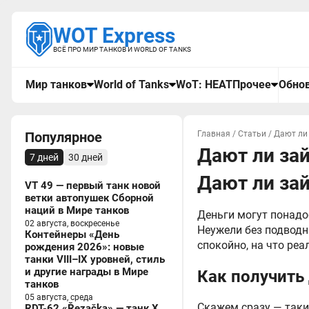
WOT Express
ВСЁ ПРО МИР ТАНКОВ И WORLD OF TANKS
Мир танков
World of Tanks
WoT: HEAT
Прочее
Обнов
Популярное
Главная
/
Статьи
/
Дают ли 
Дают ли зай
7 дней
30 дней
Дают ли зай
VT 49 — первый танк новой
ветки автопушек Сборной
наций в Мире танков
Деньги могут понадо
02 августа, воскресенье
Неужели без подводн
Контейнеры «День
спокойно, на что ре
рождения 2026»: новые
танки VIII–IX уровней, стиль
и другие награды в Мире
Как получить
танков
05 августа, среда
Скажем сразу — таки
RDT-62 «Řezačka» — танк X