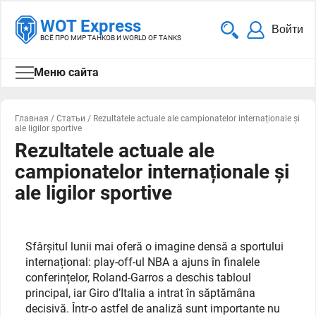
WOT Express
Войти
ВСЁ ПРО МИР ТАНКОВ И WORLD OF TANKS
Меню сайта
Главная
/
Статьи
/
Rezultatele actuale ale campionatelor internaționale și
ale ligilor sportive
Rezultatele actuale ale
campionatelor internaționale și
ale ligilor sportive
Sfârșitul lunii mai oferă o imagine densă a sportului
internațional: play-off-ul NBA a ajuns în finalele
conferințelor, Roland-Garros a deschis tabloul
principal, iar Giro d’Italia a intrat în săptămâna
decisivă. Într-o astfel de analiză sunt importante nu