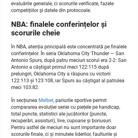
evaluările generale, ci scorurile verificate, fazele
competițiilor și datele din protocoale.
NBA: finalele conferințelor și
scorurile cheie
În NBA, atenția principală este concentrată pe finalele
conferințelor. În seria Oklahoma City Thunder — San
Antonio Spurs, după patru meciuri scorul era 2-2: San
Antonio a câștigat primul meci 122:115 după
prelungiri, Oklahoma City a răspuns cu victorii
122:113 și 123:108, iar Spurs au câștigat al patrulea
meci 103:82.
În secțiunea
Melbet
, pariurile sportive permit
compararea evoluției seriei cu piețele pe handicap,
total puncte, statistici ale jucătorilor (puncte,
recuperări, assisturi), live, cupoane și bonusuri.
Pentru astfel de meciuri nu sunt importante doar
scorurile finale, ci și minutele liderilor, faulturile și