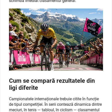
schimbă imediat clasamentul general.
Cum se compară rezultatele din
ligi diferite
Campionatele internaționale trebuie citite în funcție
de tipul competiției. În serii contează dinamica dintre
meciuri, în tenis — tabloul, în ciclism — clasamentul