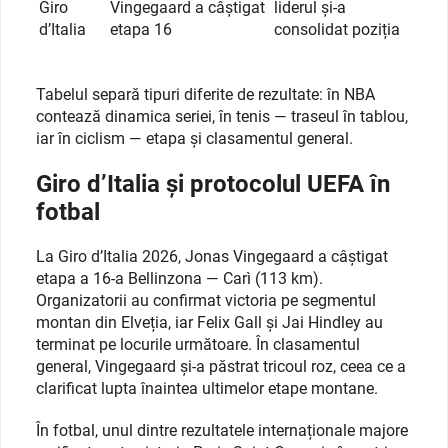
Giro
Vingegaard a câștigat
liderul și-a
d’Italia
etapa 16
consolidat poziția
Tabelul separă tipuri diferite de rezultate: în NBA
contează dinamica seriei, în tenis — traseul în tablou,
iar în ciclism — etapa și clasamentul general.
Giro d’Italia și protocolul UEFA în
fotbal
La Giro d’Italia 2026, Jonas Vingegaard a câștigat
etapa a 16-a Bellinzona — Carì (113 km).
Organizatorii au confirmat victoria pe segmentul
montan din Elveția, iar Felix Gall și Jai Hindley au
terminat pe locurile următoare. În clasamentul
general, Vingegaard și-a păstrat tricoul roz, ceea ce a
clarificat lupta înaintea ultimelor etape montane.
În fotbal, unul dintre rezultatele internaționale majore