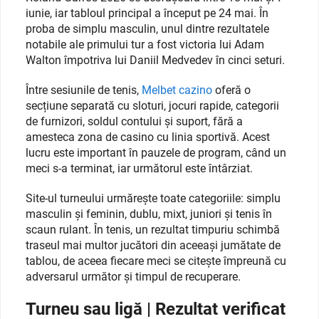
iunie, iar tabloul principal a început pe 24 mai. În
proba de simplu masculin, unul dintre rezultatele
notabile ale primului tur a fost victoria lui Adam
Walton împotriva lui Daniil Medvedev în cinci seturi.
Între sesiunile de tenis,
Melbet cazino
oferă o
secțiune separată cu sloturi, jocuri rapide, categorii
de furnizori, soldul contului și suport, fără a
amesteca zona de casino cu linia sportivă. Acest
lucru este important în pauzele de program, când un
meci s-a terminat, iar următorul este întârziat.
Site-ul turneului urmărește toate categoriile: simplu
masculin și feminin, dublu, mixt, juniori și tenis în
scaun rulant. În tenis, un rezultat timpuriu schimbă
traseul mai multor jucători din aceeași jumătate de
tablou, de aceea fiecare meci se citește împreună cu
adversarul următor și timpul de recuperare.
Turneu sau ligă | Rezultat verificat