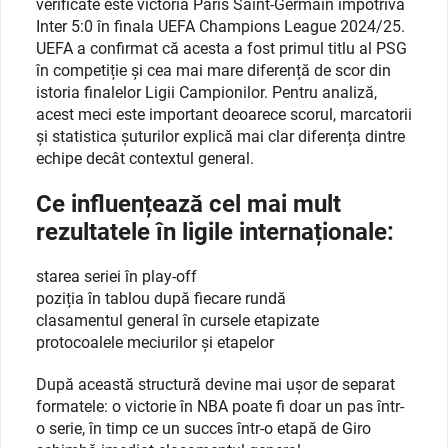
verificate este victoria Paris Saint-Germain împotriva
Inter 5:0 în finala UEFA Champions League 2024/25.
UEFA a confirmat că acesta a fost primul titlu al PSG
în competiție și cea mai mare diferență de scor din
istoria finalelor Ligii Campionilor. Pentru analiză,
acest meci este important deoarece scorul, marcatorii
și statistica șuturilor explică mai clar diferența dintre
echipe decât contextul general.
Ce influențează cel mai mult
rezultatele în ligile internaționale:
starea seriei în play-off
poziția în tablou după fiecare rundă
clasamentul general în cursele etapizate
protocoalele meciurilor și etapelor
După această structură devine mai ușor de separat
formatele: o victorie în NBA poate fi doar un pas într-
o serie, în timp ce un succes într-o etapă de Giro