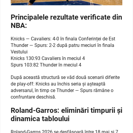
Principalele rezultate verificate din
NBA:
Knicks — Cavaliers: 4-0 în finala Conferinței de Est
Thunder — Spurs: 2-2 după patru meciuri în finala
Vestului
Knicks 130:93 Cavaliers în meciul 4
Spurs 103:82 Thunder în meciul 4
După această structură se văd două scenarii diferite
de play-off: Knicks au închis seria și așteaptă
adversarul, în timp ce Thunder — Spurs rămâne o
confruntare deschisă.
Roland-Garros: eliminări timpurii și
dinamica tabloului
Roland-Garros 2026 se desfășoară între 18 mai și 7