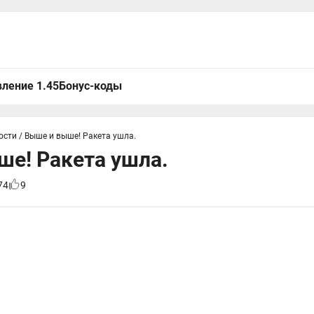
ление 1.45
Бонус-коды
ости
/
Выше и выше! Ракета ушла.
е! Ракета ушла.
74
9