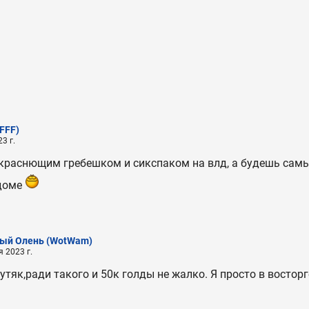
(FFF)
3 г.
м краснющим гребешком и сикспаком на влд, а будешь са
доме
ый Олень
(WotWam)
 2023 г.
утяк,ради такого и 50к голды не жалко. Я просто в восторге