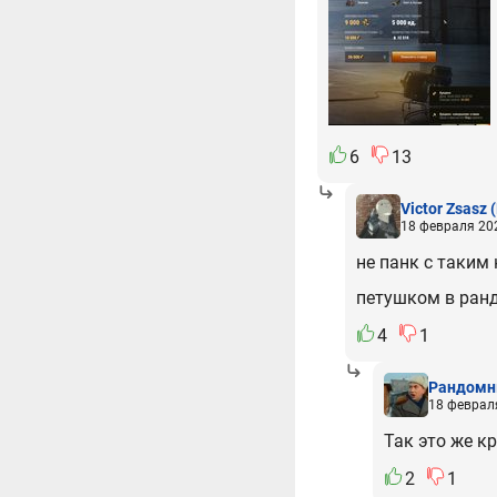
6
13
Victor Zsasz
18 февраля 202
не панк с таки
петушком в ран
4
1
Рандомн
18 февраля
Так это же кр
2
1