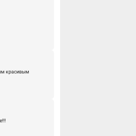
мым красивым
!!!