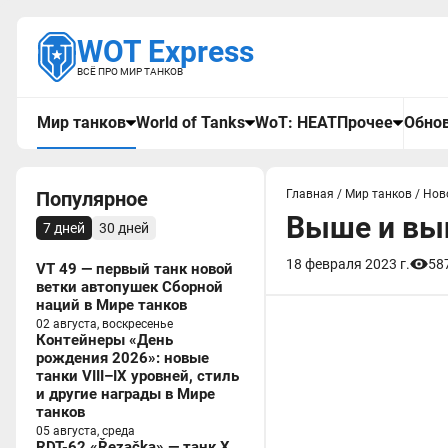
WOT Express
ВСЁ ПРО МИР ТАНКОВ
Мир танков
World of Tanks
WoT: HEAT
Прочее
Обнов
Популярное
Главная
/
Мир танков
/
Нов
Выше и выш
7 дней
30 дней
18 февраля 2023 г.
58
VT 49 — первый танк новой
ветки автопушек Сборной
наций в Мире танков
02 августа, воскресенье
Контейнеры «День
рождения 2026»: новые
танки VIII–IX уровней, стиль
и другие награды в Мире
танков
05 августа, среда
RDT-62 «Řezačka» — танк X