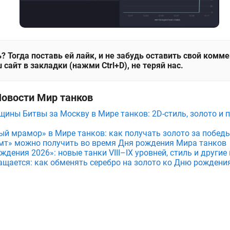
? Тогда поставь ей лайк, и не забудь оставить свой комм
 сайт в закладки (нажми Ctrl+D), не теряй нас.
Новости Мир танков
щины Битвы за Москву в Мире танков: 2D-стиль, золото и 
ый мрамор» в Мире танков: как получать золото за побед
мт» можно получить во время Дня рождения Мира танков
дения 2026»: новые танки VIII–IX уровней, стиль и други
ащается: как обменять серебро на золото ко Дню рождени