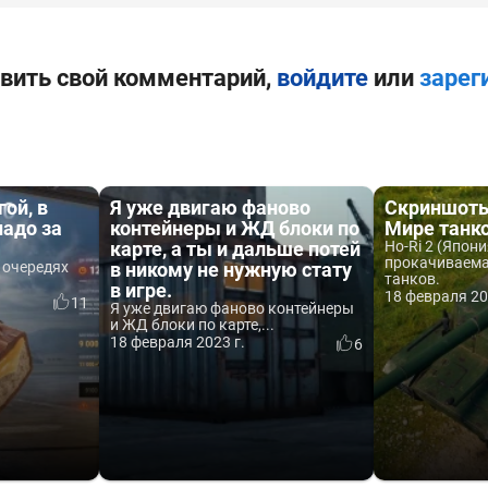
вить свой комментарий,
войдите
или
зарег
ой, в
Я уже двигаю фаново
Скриншоты 
надо за
контейнеры и ЖД блоки по
Мире танк
карте, а ты и дальше потей
Ho-Ri 2 (Япони
прокачиваема
 очередях
в никому не нужную стату
танков.
в игре.
18 февраля 20
11
Я уже двигаю фаново контейнеры
и ЖД блоки по карте,...
18 февраля 2023 г.
6