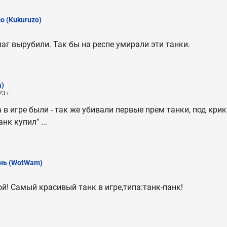
зо
(Kukuruzo)
аг вырубили. Так бы на респе умирали эти танки.
a)
3 г.
 в игре были - так же убивали первые прем танки, под крик
нк купил" ...
нь
(WotWam)
й! Самый красивый танк в игре,типа:танк-панк!