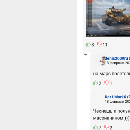
3
11
denis2009ru
18 февраля 202
на марс полетел
2
1
Kar1 MarkX
(
18 февраля 202
Чекнешь к полун
масрианином )))
7
2