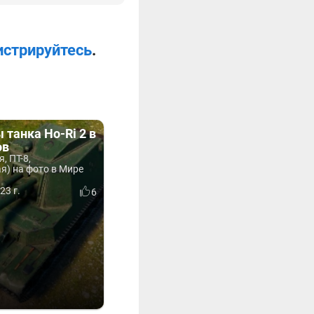
истрируйтесь
.
танка Ho-Ri 2 в
ов
я, ПТ-8,
я) на фото в Мире
23 г.
6