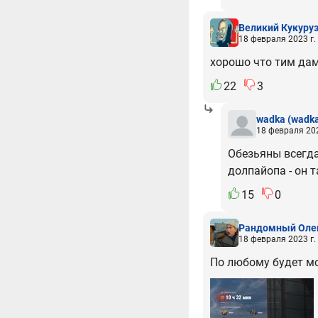
Великий Кукуру
18 февраля 2023 г.
хорошо что тим дам
22
3
wadka
(wadk
18 февраля 202
Обезьяны всегда
долпайопа - он та
15
0
Рандомный Оле
18 февраля 2023 г.
По любому будет мо