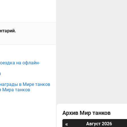
ентарий.
поездка на офлайн-
ы
е награды в Мире танков
я Мира танков
Архив Мир танков
«
Август 2026