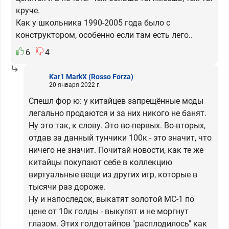
круче.
Как у школьника 1990-2005 года было с
конструктором, особенно если там есть лего..
6
4
Kar1 MarkX
(Rosso Forza)
20 января 2022 г.
Спешл фор ю: у китайцев запрещённые моды
легально продаются и за них никого не банят.
Ну это так, к слову. Это во-первых. Во-вторых,
отдав за данный тунчики 100к - это значит, что
ничего не значит. Почитай новости, как те же
китайцы покупают себе в коллекцию
виртуальные вещи из других игр, которые в
тысячи раз дороже.
Ну и напоследок, выкатят золотой МС-1 по
цене от 10к голды - выкупят и не моргнут
глазом. Этих голдотайпов "расплодилось" как