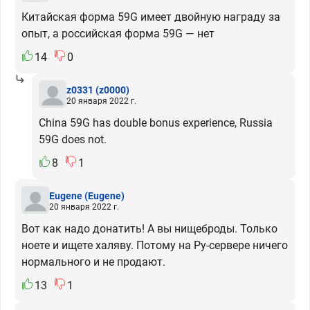
Китайская форма 59G имеет двойную награду за
опыт, а российская форма 59G — нет
14
0
z0331
(z0000)
20 января 2022 г.
China 59G has double bonus experience, Russia
59G does not.
8
1
Eugene
(Eugene)
20 января 2022 г.
Вот как надо донатить! А вы нищеброды. Только
ноете и ищете халяву. Потому на Ру-сервере ничего
нормального и не продают.
13
1