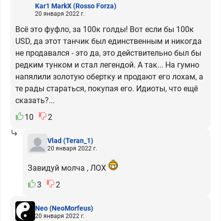
Kar1 MarkX
(Rosso Forza)
20 января 2022 г.
Всё это фуфло, за 100к голды! Вот если бы 100к
USD, да этот танчик был единственным и никогда
не продавался - это да, это действительно был бы
редким тунком и стал легендой. А так... На гумно
напялили золотую обертку и продают его лохам, а
те рады стараться, покупая его. Идиоты, что ещё
сказать?...
10
2
Vlad
(Teran_1)
20 января 2022 г.
Завидуй молча , ЛОХ
3
2
Neo
(NeoMorfeus)
20 января 2022 г.