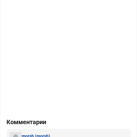
Комментарии
morsh
(morsh)