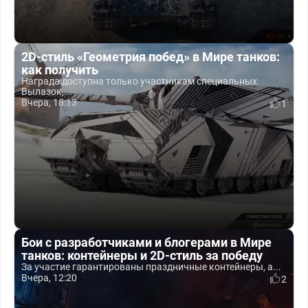
2D-стиль «Геометрия побед» в Мире танков:
как получить
Награда доступна только участникам специальных
Вылазок,...
Вчера, 18:13
1
Бои с разработчиками и блогерами в Мире
танков: контейнеры и 2D-стиль за победу
За участие гарантированы праздничные контейнеры, а...
Вчера, 12:20
2