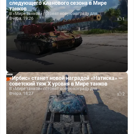
следующего кланового сезона в Мире
танков
В «Мире танков» готовят новую награду для...
Вчера, 19:26
1
«Ирбис» станет новой наградой «Натиска» —
советский тяж X уровня в Мире танков
В «Мире танков» готовят новую награду для...
Вчера, 18:27
2