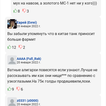
мух на навозе, а золотого МС-1 нет ни у кого)))
8
3
Еврей
(Evrei)
20 января 2022 г.
Вы забыли упомянуть что в китае танк приносит
больше фармит
12
2
AAAA
(Full_Rak)
20 января 2022 г.
Ватные алигархи повесятся если узнают.Лучше не
расскаывать им как они нище*** по сравнению с
узкоглазыми.На 75к голды продешевили,лохи.
9
6
z0331
(z0000)
20 января 2022 г.