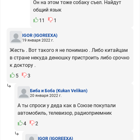
Он на этом тоже собаку съел. Найдут
общий язык
11
1
IGOR
(IGOREEXA)
19 января 2022 г.
Жесть . Вот такого я не понимаю . Либо китайцам
в стране некуда денюшку пристроить либо срочно
к доктору .
5
3
Биба и Боба
(Kukan Velikan)
20 января 2022 г.
А ты спроси у деда как в Союзе покупали
автомобиль, телевизор, радиоприемник
4
2
IGOR
(IGOREEXA)