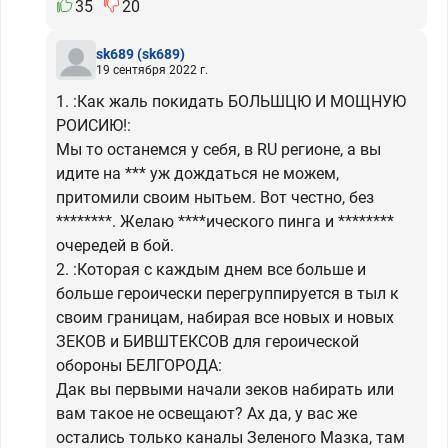
35
20
sk689
(sk689)
19 сентября 2022 г.
1. :Как жаль покидать БОЛЬШЦЮ И МОЩНУЮ
РОИСИЮ!:
Мы то останемся у себя, в RU регионе, а вы
идите на *** уж дождаться не можем,
притомили своим нытьем. Вот честно, без
********. Желаю ****ического пинга и ********
очередей в бой.
2. :Которая с каждым днем все больше и
больше героически перегруппируется в тыл к
своим границам, набирая все новых и новых
ЗЕКОВ и БИВШТЕКСОВ для героической
обороны БЕЛГОРОДА:
Дак вы первыми начали зеков набирать или
вам такое не освещают? Ах да, у вас же
остались только каналы Зеленого Мазка, там