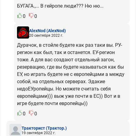
БУГАГА.,... В гейропе люди??? Ню ню...
0
0
AlexNod
(AlexNod)
20 сентября 2022 г.
Дурачок, в стойле будете как раз таки вы. РУ-
регион как был, так и останется. ЕУ-регион
тоже. А для вас создают отдельный загон,
резервацию, где вы будете называться как бы
ЕУ, но играть будете не с европейцами а между
собой, на отдельных серверах. Эдакие
недоЕУропейцы. Но можете считать себя
европейцами))) выж уже почти в ЕС)) Вот и в
игре будете почти европейцы))
0
0
Тракторист
(Трактор.)
19 сентября 2022 г.