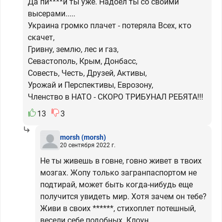
Да пи****й ты уже. Надоел ты со своими
высерами.....
Украина громко плачет - потеряла Всех, кто
скачет,
Гривну, землю, лес и газ,
Севастополь, Крым, Донбасс,
Совесть, Честь, Друзей, Активы,
Урожай и Перспективы, Еврозону,
Членство в НАТО - СКОРО ТРИБУНАЛ РЕБЯТА!!!
13
3
morsh
(morsh)
20 сентября 2022 г.
Не ты живешь в говне, говно живет в твоих
мозгах. Жопу только загранпаспортом не
подтирай, может быть когда-нибудь еще
получится увидеть мир. Хотя зачем он тебе?
Живи в своих ******, стихоплет потешный,
весели себе подобных. Клоун.