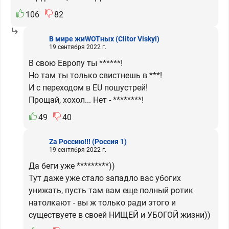
106
82
В мире жиWOTных
(Clitor Viskyi)
19 сентября 2022 г.
В свою Европу ты ******!
Но там ты только свистнешь в ***!
И с переходом в EU пошустрей!
Прощай, xoxoл... Нет - ********!
49
40
Zа Россию!!!
(Россия 1)
19 сентября 2022 г.
Да беги уже *********))
Тут даже уже стало западло вас убогих
унижать, пусть там вам еще полный ротик
натолкают - вы ж только ради этого и
существуете в своей НИЩЕЙ и УБОГОЙ жизни))