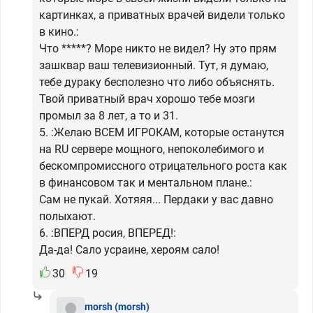
картинках, а приватных врачей видели только
в кино.:
Что *****? Море никто не видел? Ну это прям
зашквар ваш телевизионный. Тут, я думаю,
тебе дураку бесполезно что либо объяснять.
Твой приватный врач хорошо тебе мозги
промыл за 8 лет, а то и 31.
5. :Желаю ВСЕМ ИГРОКАМ, которые останутся
на RU сервере мощного, непоколебимого и
бескомпромиссного отрицательного роста как
в финансовом так и ментальном плане.:
Сам не пукай. Хотяяя... Пердаки у вас давно
полыхают.
6. :ВПЕРД росия, ВПЕРЕД!:
Да-да! Сало усраине, хероям сало!
30
19
morsh
(morsh)