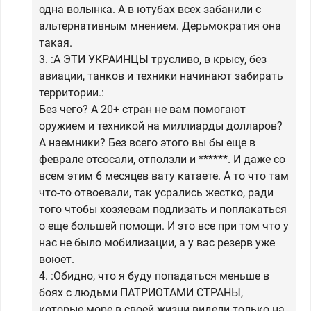
одна волынка. А в ютубах всех забанили с
альтернативным мнением. Дерьмократия она
такая.
3. :А ЭТИ УКРАИНЦЫ трусливо, в крысу, без
авиации, танков и техники начинают забирать
территории.:
Без чего? А 20+ стран не вам помогают
оружием и техникой на миллиарды долларов?
А наемники? Без всего этого вы бы еще в
феврале отсосали, отползли и ******. И даже со
всем этим 6 месяцев вату катаете. А то что там
что-то отвоевали, так усрались жестко, ради
того чтобы хозяевам подлизать и поплакаться
о еще большей помощи. И это все при том что у
нас не было мобилизации, а у вас резерв уже
воюет.
4. :Обидно, что я буду попадаться меньше в
боях с людьми ПАТРИОТАМИ СТРАНЫ,
которые море в своей жизни видели только на