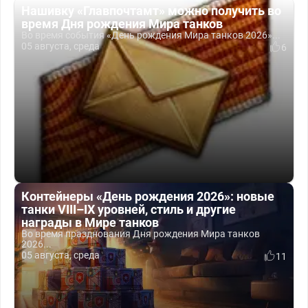
Нашивку «Главпочтамт» можно получить во
время Дня рождения Мира танков
Во время события «День рождения Мира танков 2026»...
05 августа, среда
6
Контейнеры «День рождения 2026»: новые
танки VIII–IX уровней, стиль и другие
награды в Мире танков
Во время празднования Дня рождения Мира танков
2026...
05 августа, среда
11