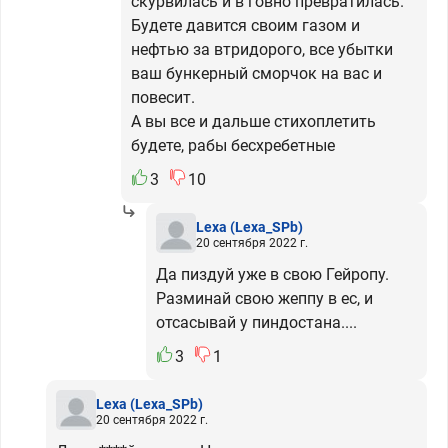
скурвилась и в говно превратилась.
Будете давится своим газом и
нефтью за втридорого, все убытки
ваш бункерный сморчок на вас и
повесит.
А вы все и дальше стихоплетить
будете, рабы бесхребетные
3
10
Lexa
(Lexa_SPb)
20 сентября 2022 г.
Да пиздуй уже в свою Гейропу.
Разминай свою жеппу в ес, и
отсасывай у пиндостана....
3
1
Lexa
(Lexa_SPb)
20 сентября 2022 г.