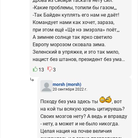
дрова из Сибири таскать нету сил.
-Какие проблемы, топили бы газом,,,
-Так Байден куплять его нам не даёт!
Командует нами как хочет, зараза,
при этом ещё «Ще нэ змэрзла» поёт,,,
А зимнее солнце так ярко светило
Европу морозом сковала зима.
Зеленский в упряжке, и это так мило,
нацист без штанов, президент без ума…
13
3
morsh
(morsh)
20 сентября 2022 г.
Походу без ума здесь ты
, вот
на кой ты всякую хрень цитируешь?
Своих мозгов нету? А ведь и вправду
- нету, а может и не было никогда.
Целая нация на почве величия