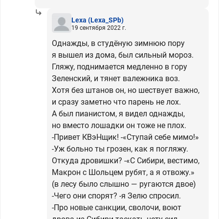
Lexa
(Lexa_SPb)
19 сентября 2022 г.
Однажды, в студёную зимнюю пору
я вышел из дома, был сильный мороз.
Гляжу, поднимается медленно в гору
Зеленский, и тянет валежника воз.
Хотя без штанов он, но шествует важно,
и сразу заметно что парень не лох.
А был пианистом, я видел однажды,
но вместо лошадки он тоже не плох.
-Привет КВэНщик! -«Ступай себе мимо!»
-Уж больно ты грозен, как я погляжу.
Откуда дровишки? -«С Сибири, вестимо,
Макрон с Шольцем рубят, а я отвожу.»
(в лесу было слышно — ругаются двое)
-Чего они спорят? -я Зелю спросил.
-Про новые санкции, сволочи, воют