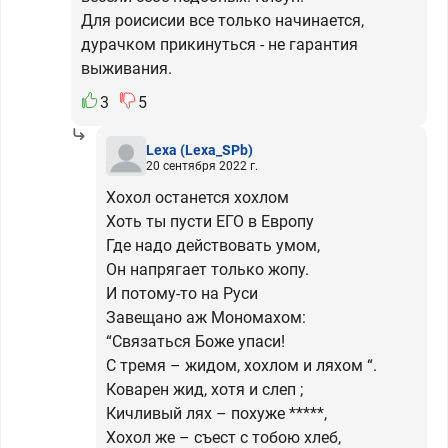
Для роисисии все только начинается,
дурачком прикинуться - не гарантия
выживания.
3
5
Lexa
(Lexa_SPb)
20 сентября 2022 г.
Хохол останется хохлом
Хоть ты пусти ЕГО в Европу
Где надо действовать умом,
Он напрягает только жопу.
И потому-то на Руси
Завещано аж Мономахом:
“Связаться Боже упаси!
С тремя – жидом, хохлом и ляхом “.
Коварен жид, хотя и слеп ;
Кичливый лях – похуже *****,
Хохол же – съест с тобою хлеб,