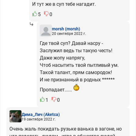
И тут же в суп тебе нагадит.
5
0
morsh
(morsh)
20 сентября 2022 г.
Где твой суп? Давай насру -
Заслужил ведь ты такую честь!
Даже жопу напрягу,
Чтоб насытить твой пытливый ум.
Такой талант, прям самородок!
И не признанный в родных ******
Пропадает......
1
0
Дима_Лич
(Aketca)
19 сентября 2022 г.
Очень жаль покидать рузьке ванька в загоне, но