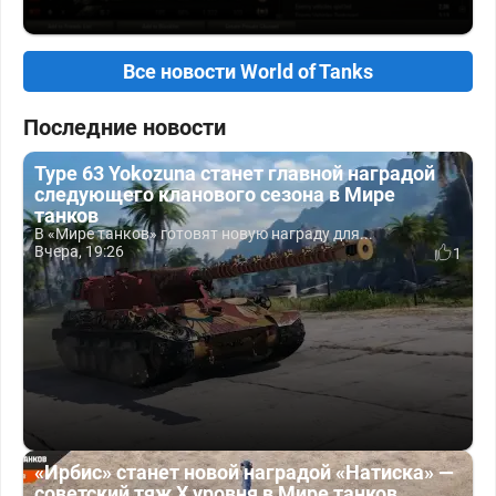
Все новости World of Tanks
Последние новости
Type 63 Yokozuna станет главной наградой
следующего кланового сезона в Мире
танков
В «Мире танков» готовят новую награду для...
Вчера, 19:26
1
«Ирбис» станет новой наградой «Натиска» —
советский тяж X уровня в Мире танков