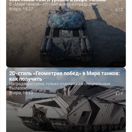
В «Мире танков» готовят новую награду для...
Вчера, 18:27
2
2D-стиль «Геометрия побед» в Мире танков:
как получить
Награда доступна только участникам специальных
Вылазок,...
Вчера, 18:13
1