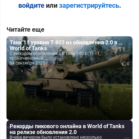
войдите
или
зарегистрируйтесь
.
Читайте еще
Танк 11 уровня T-803 из обновления 2.0 в
World of Tanks
С выходом обновления 2.0 танк T-803 (ТТ-11,
прокачиваемый,...
04 сентября 2025 г.
0
Рекорды пикового онлайна в World of Tanks
на релизе обновления 2.0
Вчера вечером было установлено несколько