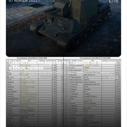
07 ноября 2022 г.
16
Статистика по заработку серебра на технике
в Мире танков
Реддитор под ником denierCZ c европейского региона...
07 ноября 2022 г.
24