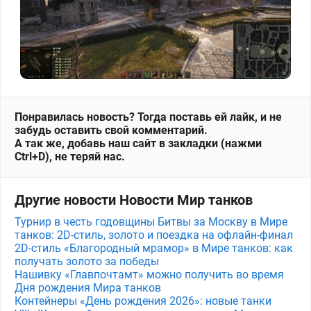
Понравилась новость? Тогда поставь ей лайк, и не
забудь оставить свой комментарий.
А так же, добавь наш сайт в закладки (нажми
Ctrl+D), не теряй нас.
Другие новости Новости Мир танков
Турнир в честь годовщины Битвы за Москву в Мире
танков: 2D-стиль, золото и поездка на офлайн-финал
2D-стиль «Благородный мрамор» в Мире танков: как
получать золото за победы
Нашивку «Главпочтамт» можно получить во время
Дня рождения Мира танков
Контейнеры «День рождения 2026»: новые танки