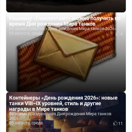
Нашивку «Главпочтамт» можно получить во
время Дня рождения Мира танков
Во время события «День рождения Мира танков 2026»...
05 августа, среда
6
Контейнеры «День рождения 2026»: новые
танки VIII–IX уровней, стиль и другие
награды в Мире танков
Во время празднования Дня рождения Мира танков
2026...
05 августа, среда
11