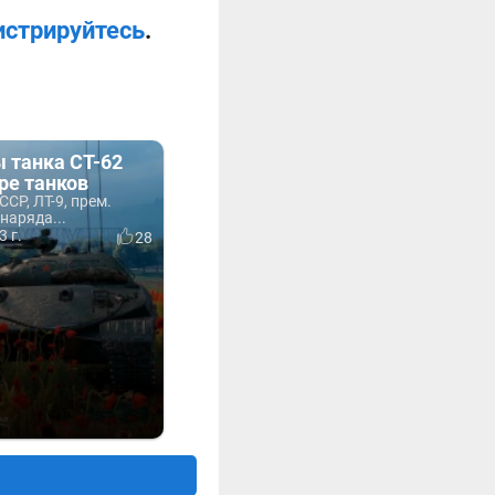
истрируйтесь
.
 танка СТ-62
ире танков
СССР, ЛТ-9, прем.
наряда...
3 г.
28