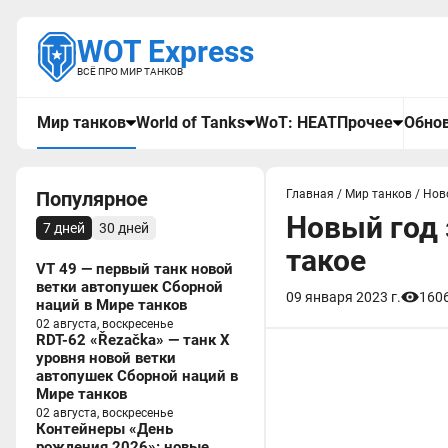
WOT Express
ВСЁ ПРО МИР ТАНКОВ
Мир танков
World of Tanks
WoT: HEAT
Прочее
Обнов
Популярное
Главная
/
Мир танков
/
Нов
Новый год 
7 дней
30 дней
такое
VT 49 — первый танк новой
ветки автопушек Сборной
09 января 2023 г.
160
наций в Мире танков
02 августа, воскресенье
RDT-62 «Řezačka» — танк X
уровня новой ветки
автопушек Сборной наций в
Мире танков
02 августа, воскресенье
Контейнеры «День
рождения 2026»: новые