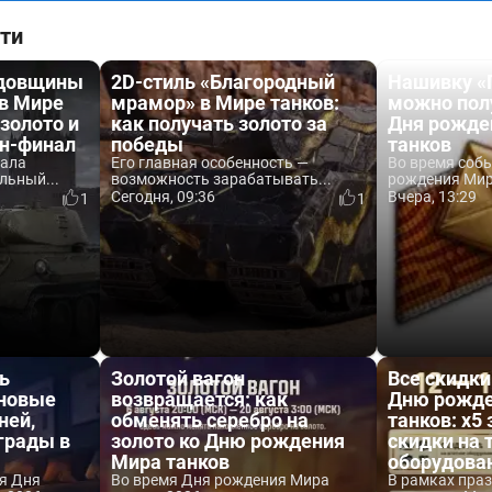
ти
одовщины
2D-стиль «Благородный
Нашивку «
 в Мире
мрамор» в Мире танков:
можно пол
 золото и
как получать золото за
Дня рожде
йн-финал
победы
танков
вала
Его главная особенность —
Во время соб
льный...
возможность зарабатывать...
рождения Мира
Сегодня, 09:36
Вчера, 13:29
1
1
ь
Золотой вагон
Все скидки
 новые
возвращается: как
Дню рожде
ней,
обменять серебро на
танков: x5 
аграды в
золото ко Дню рождения
скидки на 
Мира танков
оборудова
я Дня
Во время Дня рождения Мира
В рамках пра