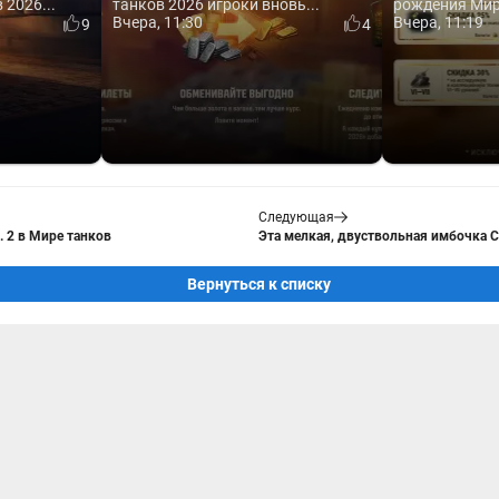
2026...
танков 2026 игроки вновь...
рождения Мира
Вчера, 11:30
Вчера, 11:19
9
4
Следующая
. 2 в Мире танков
Эта мелкая, двуствольная имбочка С
Вернуться к списку