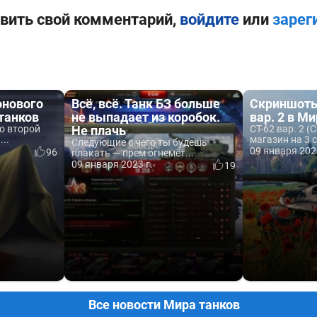
вить свой комментарий,
войдите
или
зарег
онового
Всё, всё. Танк БЗ больше
Скриншоты
танков
не выпадает из коробок.
вар. 2 в М
о второй
Не плачь
СТ-62 вар. 2 (
..
магазин на 3 с
Следующие с чего ты будешь
09 января 202
96
плакать — прем огнемёт...
09 января 2023 г.
19
Все новости Мира танков