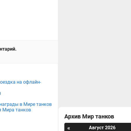
ентарий.
поездка на офлайн-
ы
е награды в Мире танков
я Мира танков
Архив Мир танков
«
Август 2026