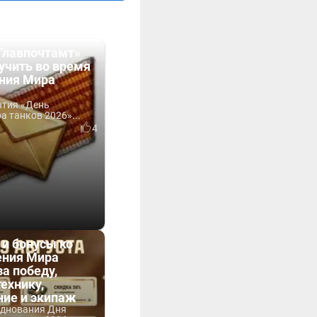
Главпочтамт»
учить во время
ния Мира
ытия «День
 танков 2026»...
4
 и бонусы ко
ния Мира
за победу,
технику,
ние и экипаж
зднования Дня