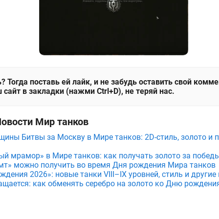
? Тогда поставь ей лайк, и не забудь оставить свой комм
 сайт в закладки (нажми Ctrl+D), не теряй нас.
Новости Мир танков
щины Битвы за Москву в Мире танков: 2D-стиль, золото и 
ый мрамор» в Мире танков: как получать золото за побед
мт» можно получить во время Дня рождения Мира танков
дения 2026»: новые танки VIII–IX уровней, стиль и други
ащается: как обменять серебро на золото ко Дню рождени