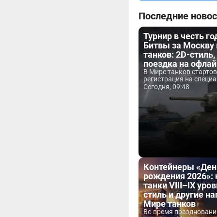
Последние новос
Турнир в честь г
Битвы за Москву
танков: 2D-стиль,
поездка на офла
В Мире танков старто
регистрация на специа
Сегодня, 09:48
Контейнеры «Ден
рождения 2026»:
танки VIII–IX уров
стиль и другие н
Мире танков
Во время праздновани