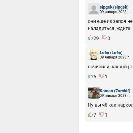
sipgek
(sipgek)
09 января 2023 г.
они еще из запоя н
наладиться ,ждите
29
0
Le6ii
(Le6ii)
09 января 2023 г.
починили наконец-т
6
1
Roman
(Zurokif)
09 января 2023 г.
Ну вы чё как наркол
7
1