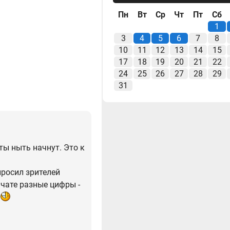
Пн
Вт
Ср
Чт
Пт
Сб
1
3
4
5
6
7
8
10
11
12
13
14
15
17
18
19
20
21
22
24
25
26
27
28
29
31
ты ныть начнут. Это к
просил зрителей
 чате разные цифры -