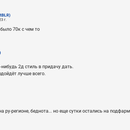
tBLR)
3 г.
 было 70к с чем то
)
-нибудь 2д стиль в придачу дать.
одойдёт лучше всего.
на ру-регионе, беднота... но еще сутки остались на подфар