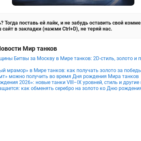
? Тогда поставь ей лайк, и не забудь оставить свой комм
 сайт в закладки (нажми Ctrl+D), не теряй нас.
Новости Мир танков
щины Битвы за Москву в Мире танков: 2D-стиль, золото и 
ый мрамор» в Мире танков: как получать золото за побед
мт» можно получить во время Дня рождения Мира танков
дения 2026»: новые танки VIII–IX уровней, стиль и други
ащается: как обменять серебро на золото ко Дню рождени