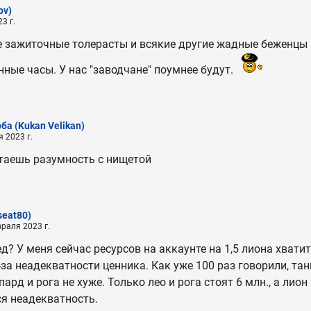
ov)
3 г.
е зажиточные толерасты и всякие другие жадные беженцы 
нные часы. У нас "заводчане" поумнее будут.
оба
(Kukan Velikan)
 2023 г.
таешь разумность с нищетой
seat80)
раля 2023 г.
д? У меня сейчас ресурсов на аккаунте на 1,5 лиона хватит,
-за неадекватности ценника. Как уже 100 раз говорили, тан
ард и рога не хуже. Только лео и рога стоят 6 млн., а лион
я неадекватность.