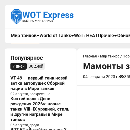
WOT Express
ВСЁ ПРО МИР ТАНКОВ
Мир танков
World of Tanks
WoT: HEAT
Прочее
Обнов
Популярное
Главная
/
Мир танков
/
Нов
Мамонты за
7 дней
30 дней
04 февраля 2023 г.
85
VT 49 — первый танк новой
ветки автопушек Сборной
наций в Мире танков
02 августа, воскресенье
Контейнеры «День
рождения 2026»: новые
танки VIII–IX уровней, стиль
и другие награды в Мире
танков
05 августа, среда
RDT-62 «Řezačka» — танк X