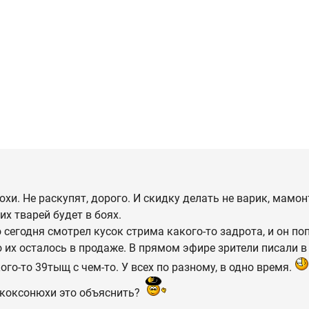
хи. Не раскупят, дорого. И скидку делать не варик, мамон
х тварей будет в боях.
 сегодня смотрел кусок стрима какого-то задрота, и он по
 их осталось в продаже. В прямом эфире зрители писали в
 кого-то 39тыщ с чем-то. У всех по разному, в одно время.
 коксонюхи это объяснить?