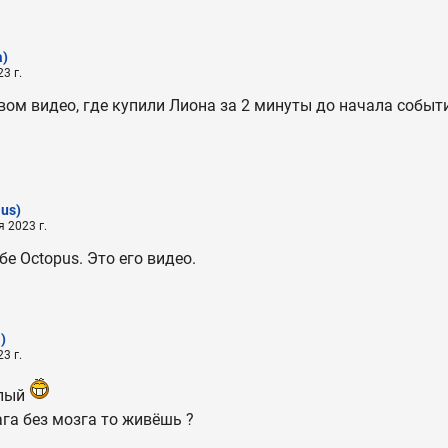
a)
3 г.
вом видео, где купили Лиона за 2 минуты до начала событи
ius)
 2023 г.
е Octopus. Это его видео.
)
3 г.
упый
га без мозга то живёшь ?