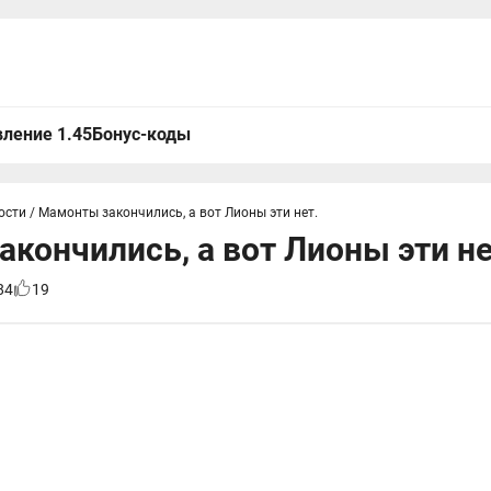
ление 1.45
Бонус-коды
ости
/
Мамонты закончились, а вот Лионы эти нет.
кончились, а вот Лионы эти не
84
19