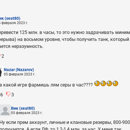
ик
(seat80)
5 февраля 2023 г.
еревести 125 млн. в часы, то это нужно задрачивать миним
рерыва) на восьмом уровне, чтобы получить танк, который 
ется неразумность.
2
Nazar
(Nazarov)
05 февраля 2023 г.
в какой игре фармишь лям серы в час????
16
3
Вик
(seat80)
05 февраля 2023 г.
Ну если прем аккаунт, личные и клановые резервы, 800-900
получается. А если ЛФ, то 1,2-1,4 млн. за час. У меня так.