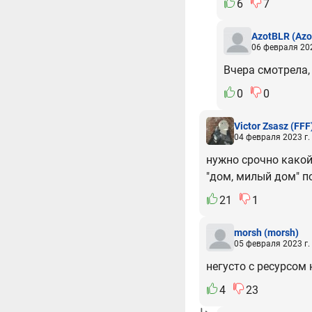
6
7
AzotBLR
(Azo
06 февраля 202
Вчера смотрела,
0
0
Victor Zsasz
(FFF
04 февраля 2023 г.
нужно срочно какой
"дом, милый дом" п
21
1
morsh
(morsh)
05 февраля 2023 г.
негусто с ресурсом 
4
23