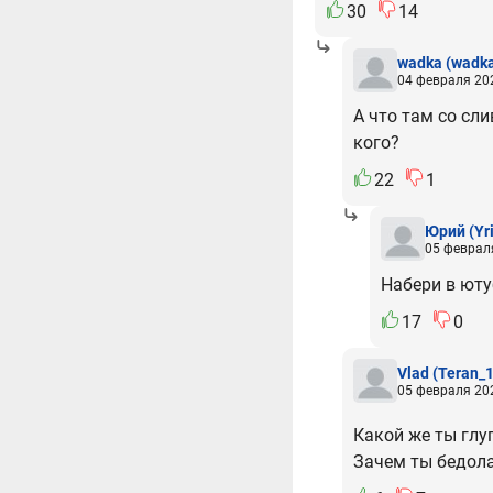
30
14
wadka
(wadk
04 февраля 202
А что там со сли
кого?
22
1
Юрий
(Yr
05 февраля
Набери в ютуб
17
0
Vlad
(Teran_1
05 февраля 202
Какой же ты гл
Зачем ты бедола