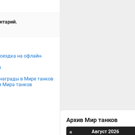
ентарий.
поездка на офлайн-
ы
е награды в Мире танков
я Мира танков
Архив Мир танков
«
Август 2026