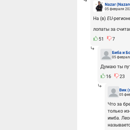
Nazar
(Nazar
05 февраля 202
На (в)
EU
-регион
лопаты за счита
51
7
Биба и Б
05 февраля
Думаю ты пу
16
23
Вик
(
05 фев
Что за бре
только из
имба. Леоп
называетс