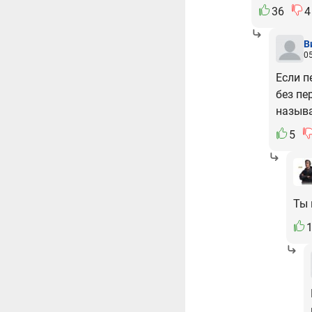
36
4
В
0
Если п
без пе
называ
5
Ты 